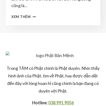
cũng là…
TÁC
XEM THÊM
DỤNG
VÀ
Ý
NGHĨA
TÂM
LINH
CỦA
CHIẾC
VÒNG
Trong TÂM có Phật chính là Phật duyên. Nhìn thấy
ĐỒNG
hình ảnh của Phật, tìm về Phật, hay được dẫn dắt
đến đây với lòng hoan hỉ cũng chính là bạn đang có
duyên với Phật.
Hotline:
038.991.9056