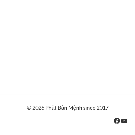
© 2026 Phật Bản Mệnh since 2017
Faceb
You