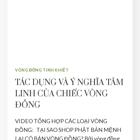
VÒNG ĐỒNG TINH KHIẾT
TÁC DỤNG VÀ Ý NGHĨA TÂM
LINH CỦA CHIẾC VÒNG
ĐỒNG
VIDEO TỔNG HỢP CÁC LOẠI VÒNG
ĐỒNG: TẠI SAO SHOP PHẬT BẢN MỆNH
LẠI CÓ BÁN VÒNG ĐỒNG? Bởi vòng đồng