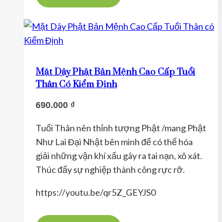
này
có
nhiều
biến
thể.
Mặt Dây Phật Bản Mệnh Cao Cấp Tuổi
Các
Thân Có Kiểm Định
tùy
690.000
₫
chọn
có
Tuổi Thân nên thỉnh tượng Phật /mang Phật
thể
Như Lai Đại Nhật bên mình để có thể hóa
được
giải những vận khí xấu gây ra tai nạn, xô xát.
chọn
Thúc đẩy sự nghiệp thành công rực rỡ.
trên
trang
https://youtu.be/qr5Z_GEYJS0
sản
Sản
phẩm