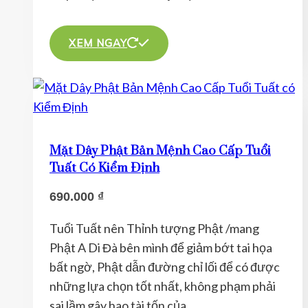
phẩm
Sản
phẩm
XEM NGAY
này
có
nhiều
biến
thể.
Mặt Dây Phật Bản Mệnh Cao Cấp Tuổi
Các
Tuất Có Kiểm Định
tùy
690.000
₫
chọn
có
Tuổi Tuất nên Thỉnh tượng Phật /mang
thể
Phật A Di Đà bên mình để giảm bớt tai họa
được
bất ngờ, Phật dẫn đường chỉ lối để có được
chọn
những lựa chọn tốt nhất, không phạm phải
trên
sai lầm gây hao tài tốn của.