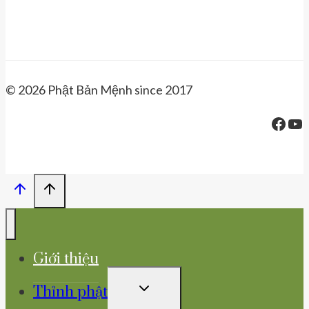
© 2026 Phật Bản Mệnh since 2017
Face
Yo
Giới thiệu
TOGGLE
Thỉnh phật
CHILD