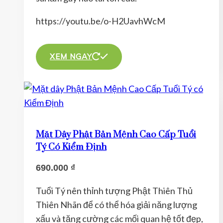
trang
sản
https://youtu.be/o-H2UavhWcM
phẩm
Sản
phẩm
XEM NGAY
này
có
nhiều
biến
thể.
Mặt Dây Phật Bản Mệnh Cao Cấp Tuổi
Các
Tý Có Kiểm Định
tùy
690.000
₫
chọn
có
Tuổi Tý nên thỉnh tượng Phật Thiên Thủ
thể
Thiên Nhãn để có thể hóa giải năng lượng
được
xấu và tăng cường các mối quan hệ tốt đẹp,