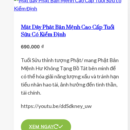
nhiều
biến
thể.
Mặt Dây Phật Bản Mệnh Cao Cấp Tuổi
Các
Sửu Có Kiểm Định
tùy
690.000
₫
chọn
có
Tuổi Sửu thỉnh tượng Phật/ mang Phật Bản
thể
Mệnh Hư Không Tạng Bồ Tát bên mình để
được
có thể hóa giải năng lượng xấu và tránh hạn
chọn
tiểu nhân hao tài, ảnh hưởng đến tinh thần,
trên
tài chính.
trang
sản
https://youtu.be/ddSdkney_uw
phẩm
Sản
phẩm
XEM NGAY