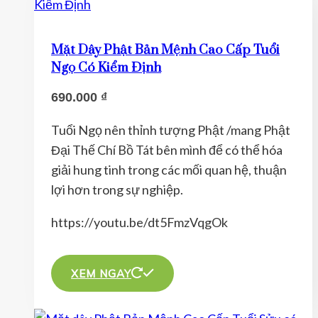
biến
thể.
Mặt Dây Phật Bản Mệnh Cao Cấp Tuổi
Các
Ngọ Có Kiểm Định
tùy
690.000
₫
chọn
có
Tuổi Ngọ nên thỉnh tượng Phật /mang Phật
thể
Đại Thế Chí Bồ Tát bên mình để có thể hóa
được
giải hung tinh trong các mối quan hệ, thuận
chọn
lợi hơn trong sự nghiệp.
trên
trang
https://youtu.be/dt5FmzVqgOk
sản
Sản
phẩm
phẩm
XEM NGAY
này
có