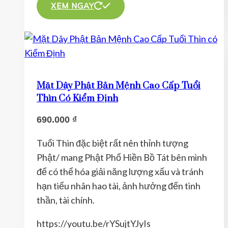
phẩm
XEM NGAY
này
có
nhiều
biến
thể.
Mặt Dây Phật Bản Mệnh Cao Cấp Tuổi
Các
Thìn Có Kiểm Định
tùy
690.000
₫
chọn
có
Tuổi Thìn đặc biệt rất nên thỉnh tượng
thể
Phật/ mang Phật Phổ Hiền Bồ Tát bên mình
được
để có thể hóa giải năng lượng xấu và tránh
chọn
hạn tiểu nhân hao tài, ảnh hưởng đến tinh
trên
thần, tài chính.
trang
sản
https://youtu.be/rYSujtYJyIs