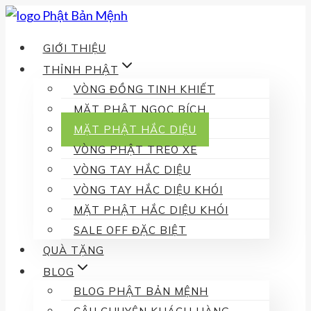
Skip
to
GIỚI THIỆU
content
THỈNH PHẬT
VÒNG ĐỒNG TINH KHIẾT
MẶT PHẬT NGỌC BÍCH
MẶT PHẬT HẮC DIỆU
VÒNG PHẬT TREO XE
VÒNG TAY HẮC DIỆU
VÒNG TAY HẮC DIỆU KHÓI
MẶT PHẬT HẮC DIỆU KHÓI
SALE OFF ĐẶC BIỆT
QUÀ TẶNG
BLOG
BLOG PHẬT BẢN MỆNH