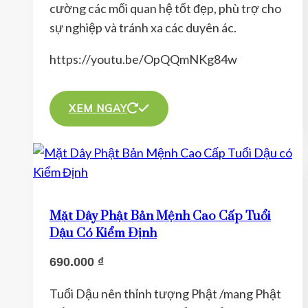
cường các mối quan hệ tốt đẹp, phù trợ cho
sự nghiệp và tránh xa các duyên ác.
https://youtu.be/OpQQmNKg84w
Sản
phẩm
XEM NGAY
này
có
nhiều
biến
thể.
Mặt Dây Phật Bản Mệnh Cao Cấp Tuổi
Các
Dậu Có Kiểm Định
tùy
690.000
₫
chọn
có
Tuổi Dậu nên thỉnh tượng Phật /mang Phật
thể