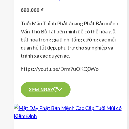
tùy
690.000
₫
chọn
có
Tuổi Mão Thỉnh Phật /mang Phật Bản mệnh
thể
Văn Thù Bồ Tát bên mình để có thể hóa giải
được
bất hòa trong gia đình, tăng cường các mối
chọn
quan hệ tốt đẹp, phù trợ cho sự nghiệp và
trên
tránh xa các duyên ác.
trang
sản
https://youtu.be/Drm7uOKQ0Wo
phẩm
Sản
phẩm
XEM NGAY
này
có
nhiều
biến