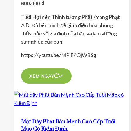
690.000
₫
chọn
có
Tuổi Hợi nên Thỉnh tượng Phật /mang Phật
thể
A Di Đà bên mình để giúp điều hòa phong
được
thủy, bảo vệ gia đình của bạn và làm vượng
chọn
sự nghiệp của bạn.
trên
trang
https://youtu.be/MPlE4QjWBSg
sản
Sản
phẩm
phẩm
XEM NGAY
này
có
nhiều
biến
thể.
Mặt Dây Phật Bản Mệnh Cao Cấp Tuổi
Các
Mão Có Kiểm Định