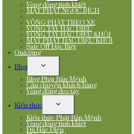
MENU
Vòng đồng tinh khiết
MẶT PHẬT NGỌC BÍCH
MẶT PHẬT HẮC DIỆU
VÒNG PHẬT TREO XE
VÒNG TAY HẮC DIỆU
VÒNG TAY HẮC DIỆU KHÓI
MẶT PHẬT HẮC DIỆU KHÓI
Sale Off Đặc Biệt
Quà tặng
TOGGLE
Blog
CHILD
MENU
Blog Phật Bản Mệnh
Câu chuyện khách hàng
Vòng đồng đeo tay
TOGGLE
Kiến thức
CHILD
MENU
Kiến thức Phật Bản Mệnh
Vòng đồng tinh khiết
Đá Hắc Diệu