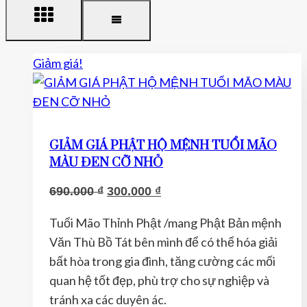
Giảm giá!
GIẢM GIÁ PHẬT HỘ MỆNH TUỔI MÃO
MÀU ĐEN CỠ NHỎ
Giá
Giá
690.000
₫
300.000
₫
gốc
hiện
Tuổi Mão Thỉnh Phật /mang Phật Bản mệnh
là:
tại
Văn Thù Bồ Tát bên mình để có thể hóa giải
690.000 ₫.
là:
bất hòa trong gia đình, tăng cường các mối
300.000 ₫.
quan hệ tốt đẹp, phù trợ cho sự nghiệp và
tránh xa các duyên ác.