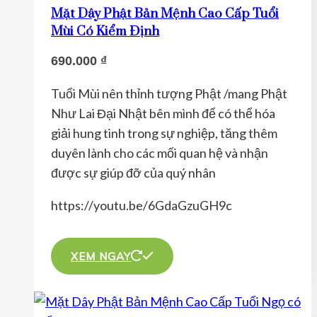
thể.
Mặt Dây Phật Bản Mệnh Cao Cấp Tuổi
Các
Mùi Có Kiểm Định
tùy
690.000
₫
chọn
có
Tuổi Mùi nên thỉnh tượng Phật /mang Phật
thể
Như Lai Đại Nhật bên mình để có thể hóa
được
giải hung tinh trong sự nghiệp, tăng thêm
chọn
duyên lành cho các mối quan hệ và nhận
trên
được sự giúp đỡ của quý nhân
trang
sản
https://youtu.be/6GdaGzuGH9c
phẩm
Sản
phẩm
XEM NGAY
này
có
nhiều