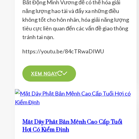
Bất Động Minh Vương để có thể hóa giải
được
năng lượng hao tài và đẩy xa những điều
chọn
không tốt cho hôn nhân, hóa giải năng lượng
trên
tiêu cực liên quan đến các vấn đề giao thông
trang
tránh tai nạn.
sản
phẩm
https://youtu.be/84cTRwaDIWU
Sản
phẩm
XEM NGAY
này
có
nhiều
biến
thể.
Mặt Dây Phật Bản Mệnh Cao Cấp Tuổi
Các
Hợi Có Kiểm Định
tùy