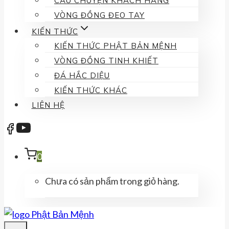
CÂU CHUYỆN KHÁCH HÀNG
VÒNG ĐỒNG ĐEO TAY
KIẾN THỨC
KIẾN THỨC PHẬT BẢN MỆNH
VÒNG ĐỒNG TINH KHIẾT
ĐÁ HẮC DIỆU
KIẾN THỨC KHÁC
LIÊN HỆ
0
Chưa có sản phẩm trong giỏ hàng.