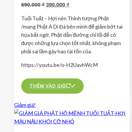
Giá
Giá
690.000
₫
390.000
₫
gốc
hiện
Tuổi Tuất – Hợi nên Thỉnh tượng Phật
là:
tại
/mang Phật A Di Đà bên mình để giảm bớt tai
690.000 ₫.
là:
họa bất ngờ, Phật dẫn đường chỉ lối để có
390.000 ₫.
được những lựa chọn tốt nhất, không phạm
phải sai lầm gây hao tài tốn của.
https://youtu.be/o-H2UavhWcM
THÊM VÀO GIỎ
Giảm giá!