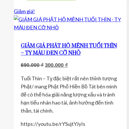
Giảm giá!
GIẢM GIÁ PHẬT HỘ MỆNH TUỔI THÌN
– TỴ MÀU ĐEN CỠ NHỎ
Giá
Giá
690.000
₫
300.000
₫
gốc
hiện
Tuổi Thìn – Tỵ đặc biệt rất nên thỉnh tượng
là:
tại
Phật/ mang Phật Phổ Hiền Bồ Tát bên mình
690.000 ₫.
là:
để có thể hóa giải năng lượng xấu và tránh
300.000 ₫.
hạn tiểu nhân hao tài, ảnh hưởng đến tinh
thần, tài chính.
https://youtu.be/rYSujtYJyIs