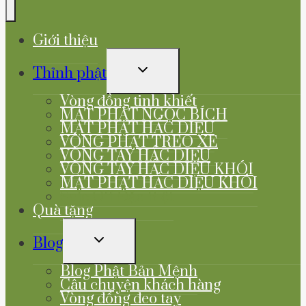
Giới thiệu
TOGGLE
Thỉnh phật
CHILD
MENU
Vòng đồng tinh khiết
MẶT PHẬT NGỌC BÍCH
MẶT PHẬT HẮC DIỆU
VÒNG PHẬT TREO XE
VÒNG TAY HẮC DIỆU
VÒNG TAY HẮC DIỆU KHÓI
MẶT PHẬT HẮC DIỆU KHÓI
Sale Off Đặc Biệt
Quà tặng
TOGGLE
Blog
CHILD
MENU
Blog Phật Bản Mệnh
Câu chuyện khách hàng
Vòng đồng đeo tay