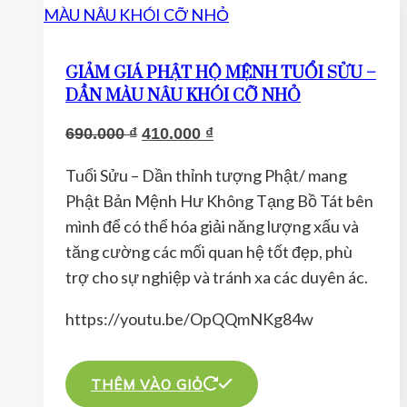
GIẢM GIÁ PHẬT HỘ MỆNH TUỔI SỬU –
DẦN MÀU NÂU KHÓI CỠ NHỎ
Giá
Giá
690.000
₫
410.000
₫
gốc
hiện
Tuổi Sửu – Dần thỉnh tượng Phật/ mang
là:
tại
Phật Bản Mệnh Hư Không Tạng Bồ Tát bên
690.000 ₫.
là:
mình để có thể hóa giải năng lượng xấu và
410.000 ₫.
tăng cường các mối quan hệ tốt đẹp, phù
trợ cho sự nghiệp và tránh xa các duyên ác.
https://youtu.be/OpQQmNKg84w
THÊM VÀO GIỎ