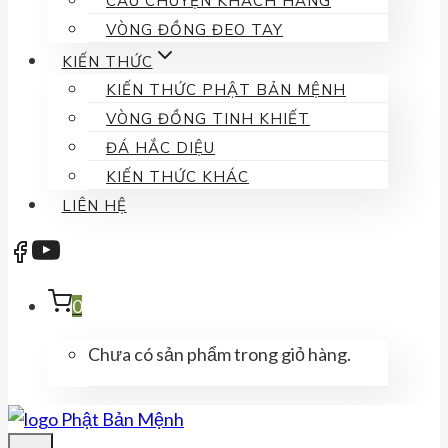
CÂU CHUYỆN KHÁCH HÀNG
VÒNG ĐỒNG ĐEO TAY
KIẾN THỨC
KIẾN THỨC PHẬT BẢN MỆNH
VÒNG ĐỒNG TINH KHIẾT
ĐÁ HẮC DIỆU
KIẾN THỨC KHÁC
LIÊN HỆ
0
Chưa có sản phẩm trong giỏ hàng.