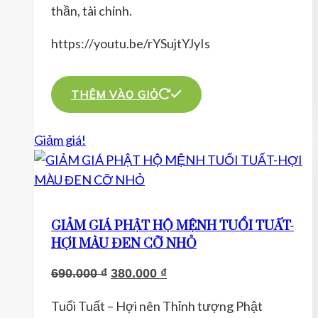
thần, tài chính.
https://youtu.be/rYSujtYJyIs
THÊM VÀO GIỎ
Giảm giá!
GIẢM GIÁ PHẬT HỘ MỆNH TUỔI TUẤT-
HỢI MÀU ĐEN CỠ NHỎ
Giá
Giá
690.000
₫
380.000
₫
gốc
hiện
Tuổi Tuất – Hợi nên Thỉnh tượng Phật
là:
tại