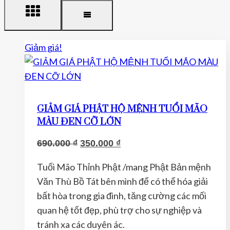
Giảm giá!
GIẢM GIÁ PHẬT HỘ MỆNH TUỔI MÃO
MÀU ĐEN CỠ LỚN
Giá
Giá
690.000
₫
350.000
₫
gốc
hiện
Tuổi Mão Thỉnh Phật /mang Phật Bản mệnh
là:
tại
Văn Thù Bồ Tát bên mình để có thể hóa giải
690.000 ₫.
là:
bất hòa trong gia đình, tăng cường các mối
350.000 ₫.
quan hệ tốt đẹp, phù trợ cho sự nghiệp và
tránh xa các duyên ác.