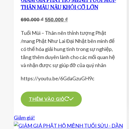
GIẢM GIÁ PHẬT HỘ MỆNH TUỔI MÙI-
THÂN MÀU NÂU KHÓI CỠ LỚN
Giá
Giá
690.000
₫
550.000
₫
gốc
hiện
Tuổi Mùi – Thân nên thỉnh tượng Phật
là:
tại
/mang Phật Như Lai Đại Nhật bên mình để
690.000 ₫.
là:
có thể hóa giải hung tinh trong sự nghiệp,
550.000 ₫.
tăng thêm duyên lành cho các mối quan hệ
và nhận được sự giúp đỡ của quý nhân
https://youtu.be/6GdaGzuGH9c
THÊM VÀO GIỎ
Giảm giá!