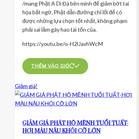
/mang Phật A Di Đà bên mình để giảm bớt tai
690.000 ₫.
là:
họa bất ngờ, Phật dẫn đường chỉ lối để có
380.000 ₫.
được những lựa chọn tốt nhất, không phạm
phải sai lầm gây hao tài tốn của.
https://youtu.be/o-H2UavhWcM
THÊM VÀO GIỎ
Giảm giá!
GIẢM GIÁ PHẬT HỘ MỆNH TUỔI TUẤT-
HỢI MÀU NÂU KHÓI CỠ LỚN