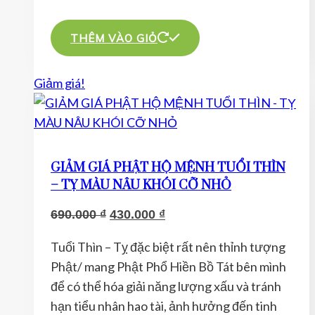
THÊM VÀO GIỎ
Giảm giá!
GIẢM GIÁ PHẬT HỘ MỆNH TUỔI THÌN
– TỴ MÀU NÂU KHÓI CỠ NHỎ
Giá
Giá
690.000
₫
430.000
₫
gốc
hiện
Tuổi Thìn – Tỵ đặc biệt rất nên thỉnh tượng
là:
tại
Phật/ mang Phật Phổ Hiền Bồ Tát bên mình
690.000 ₫.
là:
để có thể hóa giải năng lượng xấu và tránh
430.000 ₫.
hạn tiểu nhân hao tài, ảnh hưởng đến tinh