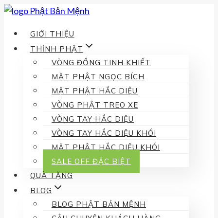
Skip
to
GIỚI THIỆU
content
THỈNH PHẬT
VÒNG ĐỒNG TINH KHIẾT
MẶT PHẬT NGỌC BÍCH
MẶT PHẬT HẮC DIỆU
VÒNG PHẬT TREO XE
VÒNG TAY HẮC DIỆU
VÒNG TAY HẮC DIỆU KHÓI
MẶT PHẬT HẮC DIỆU KHÓI
SALE OFF ĐẶC BIỆT
QUÀ TẶNG
BLOG
BLOG PHẬT BẢN MỆNH