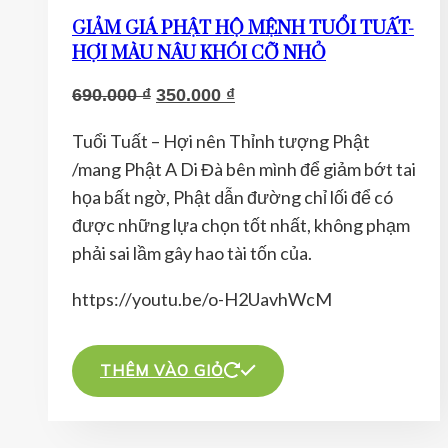
GIẢM GIÁ PHẬT HỘ MỆNH TUỔI TUẤT-
HỢI MÀU NÂU KHÓI CỠ NHỎ
Giá
Giá
690.000
₫
350.000
₫
gốc
hiện
Tuổi Tuất – Hợi nên Thỉnh tượng Phật
là:
tại
/mang Phật A Di Đà bên mình để giảm bớt tai
690.000 ₫.
là:
họa bất ngờ, Phật dẫn đường chỉ lối để có
350.000 ₫.
được những lựa chọn tốt nhất, không phạm
phải sai lầm gây hao tài tốn của.
https://youtu.be/o-H2UavhWcM
THÊM VÀO GIỎ