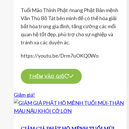
gốc
hiện
Tuổi Mão Thỉnh Phật /mang Phật Bản mệnh
là:
tại
Văn Thù Bồ Tát bên mình để có thể hóa giải
690.000 ₫.
là:
bất hòa trong gia đình, tăng cường các mối
350.000 ₫.
quan hệ tốt đẹp, phù trợ cho sự nghiệp và
tránh xa các duyên ác.
https://youtu.be/Drm7uOKQ0Wo
THÊM VÀO GIỎ
Giảm giá!