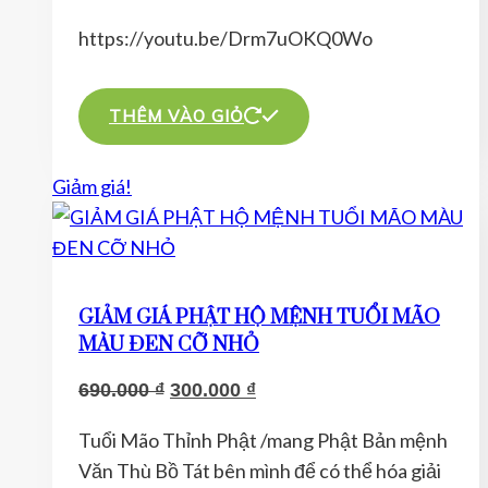
https://youtu.be/Drm7uOKQ0Wo
THÊM VÀO GIỎ
Giảm giá!
GIẢM GIÁ PHẬT HỘ MỆNH TUỔI MÃO
MÀU ĐEN CỠ NHỎ
Giá
Giá
690.000
₫
300.000
₫
gốc
hiện
Tuổi Mão Thỉnh Phật /mang Phật Bản mệnh
là:
tại
Văn Thù Bồ Tát bên mình để có thể hóa giải
690.000 ₫.
là: