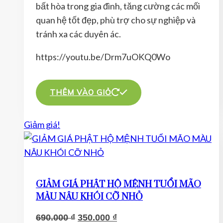
bất hòa trong gia đình, tăng cường các mối
300.000 ₫.
quan hệ tốt đẹp, phù trợ cho sự nghiệp và
tránh xa các duyên ác.
https://youtu.be/Drm7uOKQ0Wo
THÊM VÀO GIỎ
Giảm giá!
GIẢM GIÁ PHẬT HỘ MỆNH TUỔI MÃO
MÀU NÂU KHÓI CỠ NHỎ
Giá
Giá
690.000
₫
350.000
₫