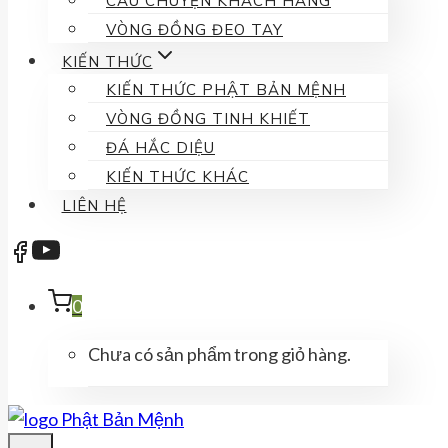
CÂU CHUYỆN KHÁCH HÀNG
VÒNG ĐỒNG ĐEO TAY
KIẾN THỨC
KIẾN THỨC PHẬT BẢN MỆNH
VÒNG ĐỒNG TINH KHIẾT
ĐÁ HẮC DIỆU
KIẾN THỨC KHÁC
LIÊN HỆ
0
Chưa có sản phẩm trong giỏ hàng.