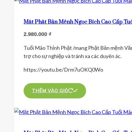
phẩm
nhiều
biến
thể.
Mặt Phật Bản Mệnh Ngọc Bích Cao Cấp Tuổ
Các
2.980.000
₫
tùy
chọn
Tuổi Mão Thỉnh Phật /mang Phật Bản mệnh Văn T
có
trợ cho sự nghiệp và tránh xa các duyên ác.
thể
https://youtu.be/Drm7uOKQ0Wo
được
chọn
trên
THÊM VÀO GIỎ
trang
sản
phẩm