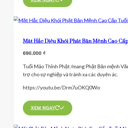
phẩm
này
có
nhiều
biến
thể.
Mặt Hắc Diệu Khói Phật Bản Mệnh Cao Cấp
Các
690.000
₫
tùy
chọn
Tuổi Mão Thỉnh Phật /mang Phật Bản mệnh Văn T
có
trợ cho sự nghiệp và tránh xa các duyên ác.
thể
https://youtu.be/Drm7uOKQ0Wo
được
chọn
Sản
trên
phẩm
XEM NGAY
trang
này
sản
có