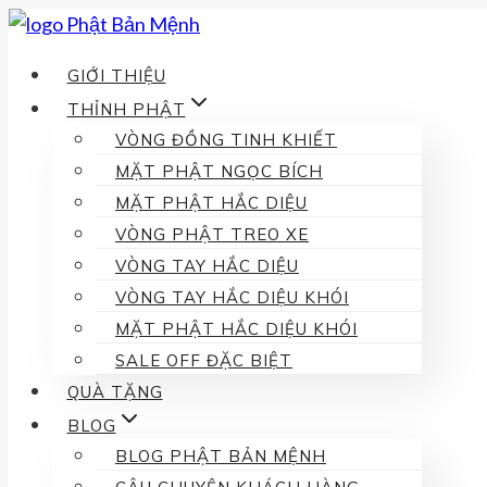
Skip
to
GIỚI THIỆU
content
THỈNH PHẬT
VÒNG ĐỒNG TINH KHIẾT
MẶT PHẬT NGỌC BÍCH
MẶT PHẬT HẮC DIỆU
VÒNG PHẬT TREO XE
VÒNG TAY HẮC DIỆU
VÒNG TAY HẮC DIỆU KHÓI
MẶT PHẬT HẮC DIỆU KHÓI
SALE OFF ĐẶC BIỆT
QUÀ TẶNG
BLOG
BLOG PHẬT BẢN MỆNH