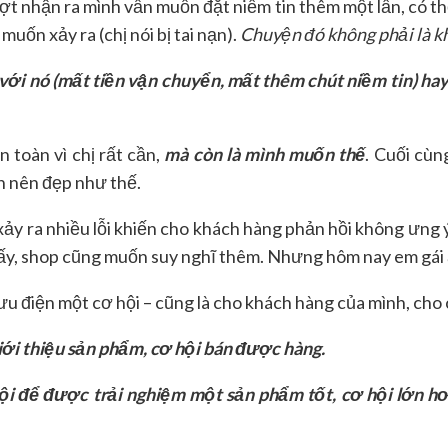
t nhận ra mình vẫn muốn đặt niềm tin thêm một lần, có thể
uốn xảy ra (chị nói bị tai nạn).
Chuyện đó không phải là kh
 với nó (mất tiền vận chuyển, mất thêm chút niềm tin) ha
 toàn vì chị rất cần,
mà còn là mình muốn thế
. Cuối cùn
n nên đẹp như thế.
ảy ra nhiều lỗi khiến cho khách hàng phản hồi không ưng ý
y, shop cũng muốn suy nghĩ thêm. Nhưng hôm nay em gái ấy lạ
u điện một cơ hội – cũng là cho khách hàng của mình, cho
iới thiệu sản phẩm, cơ hội bán được hàng.
hội để được trải nghiệm một sản phẩm tốt, cơ hội lớn hơ