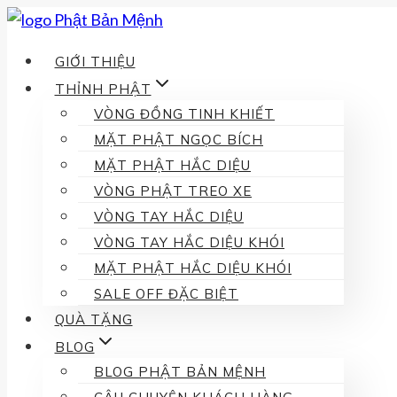
Skip
to
GIỚI THIỆU
content
THỈNH PHẬT
VÒNG ĐỒNG TINH KHIẾT
MẶT PHẬT NGỌC BÍCH
MẶT PHẬT HẮC DIỆU
VÒNG PHẬT TREO XE
VÒNG TAY HẮC DIỆU
VÒNG TAY HẮC DIỆU KHÓI
MẶT PHẬT HẮC DIỆU KHÓI
SALE OFF ĐẶC BIỆT
QUÀ TẶNG
BLOG
BLOG PHẬT BẢN MỆNH