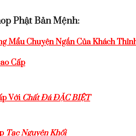
op Phật Bản Mệnh:
g Mẩu Chuyện Ngắn Của Khách Thỉnh
Cao Cấp
ấp Với
Chất Đá ĐẶC BIỆT
ấp
Tạc Nguyên Khối