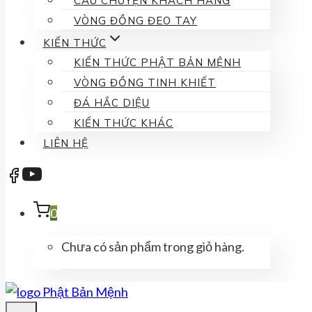
CÂU CHUYỆN KHÁCH HÀNG
VÒNG ĐỒNG ĐEO TAY
KIẾN THỨC
KIẾN THỨC PHẬT BẢN MỆNH
VÒNG ĐỒNG TINH KHIẾT
ĐÁ HẮC DIỆU
KIẾN THỨC KHÁC
LIÊN HỆ
0
Chưa có sản phẩm trong giỏ hàng.