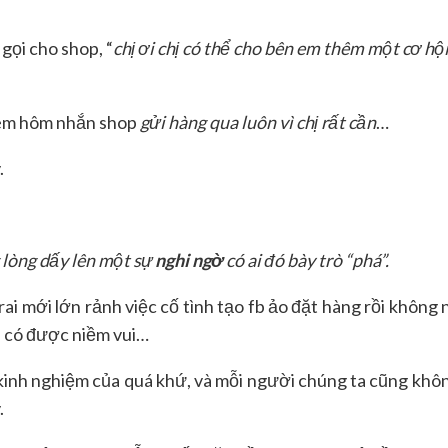
gọi cho shop, “
chị ơi chị có thể cho bên em thêm một cơ hộ
đêm hôm nhắn shop
gửi hàng qua luôn vì chị rất cần
…
.
g lòng dấy lên một sự
nghi ngờ
có ai đó bày trò “phá”.
ai mới lớn rảnh việc cố tình tạo fb ảo đặt hàng rồi không
ới có được niềm vui…
kinh nghiệm của quá khứ, và mỗi người chúng ta cũng khô
.