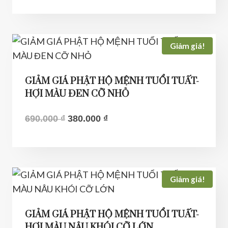
là:
tại
690.000 ₫.
là:
430.000 ₫.
Giảm giá!
GIẢM GIÁ PHẬT HỘ MỆNH TUỔI TUẤT-
HỢI MÀU ĐEN CỠ NHỎ
Giá
Giá
690.000
₫
380.000
₫
gốc
hiện
là:
tại
690.000 ₫.
là:
380.000 ₫.
Giảm giá!
GIẢM GIÁ PHẬT HỘ MỆNH TUỔI TUẤT-
HỢI MÀU NÂU KHÓI CỠ LỚN