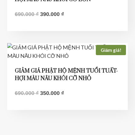
Giá
Giá
690.000
₫
390.000
₫
gốc
hiện
là:
tại
690.000 ₫.
là:
390.000 ₫.
Giảm giá!
GIẢM GIÁ PHẬT HỘ MỆNH TUỔI TUẤT-
HỢI MÀU NÂU KHÓI CỠ NHỎ
Giá
Giá
690.000
₫
350.000
₫
gốc
hiện
là:
tại
690.000 ₫.
là:
350.000 ₫.