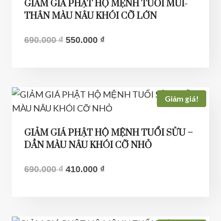
GIẢM GIÁ PHẬT HỘ MỆNH TUỔI MÙI-
THÂN MÀU NÂU KHÓI CỠ LỚN
Giá
Giá
690.000
₫
550.000
₫
gốc
hiện
là:
tại
690.000 ₫.
là:
550.000 ₫.
Giảm giá!
GIẢM GIÁ PHẬT HỘ MỆNH TUỔI SỬU –
DẦN MÀU NÂU KHÓI CỠ NHỎ
Giá
Giá
690.000
₫
410.000
₫
gốc
hiện
là:
tại
690.000 ₫.
là: