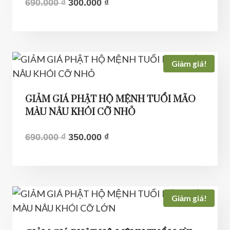
Giá
Giá
690.000
₫
300.000
₫
gốc
hiện
là:
tại
690.000 ₫.
là:
300.000 ₫.
Giảm giá!
GIẢM GIÁ PHẬT HỘ MỆNH TUỔI MÃO
MÀU NÂU KHÓI CỠ NHỎ
Giá
Giá
690.000
₫
350.000
₫
gốc
hiện
là:
tại
690.000 ₫.
là:
350.000 ₫.
Giảm giá!