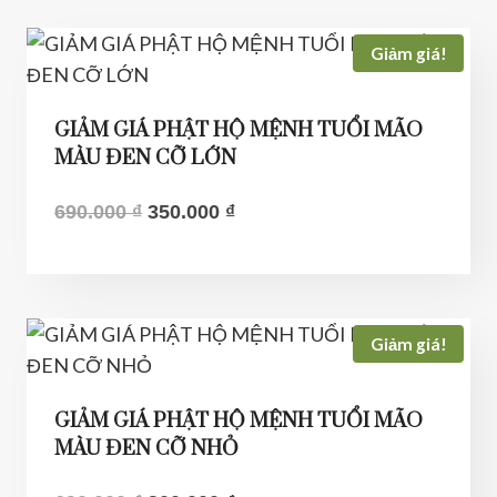
Giảm giá!
GIẢM GIÁ PHẬT HỘ MỆNH TUỔI MÃO
MÀU ĐEN CỠ LỚN
Giá
Giá
690.000
₫
350.000
₫
gốc
hiện
là:
tại
690.000 ₫.
là:
350.000 ₫.
Giảm giá!
GIẢM GIÁ PHẬT HỘ MỆNH TUỔI MÃO
MÀU ĐEN CỠ NHỎ