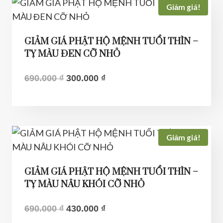
410.000 ₫.
Giảm giá!
GIẢM GIÁ PHẬT HỘ MỆNH TUỔI THÌN –
TỴ MÀU ĐEN CỠ NHỎ
Giá
Giá
690.000
₫
300.000
₫
gốc
hiện
là:
tại
690.000 ₫.
là:
300.000 ₫.
Giảm giá!
GIẢM GIÁ PHẬT HỘ MỆNH TUỔI THÌN –
TỴ MÀU NÂU KHÓI CỠ NHỎ
Giá
Giá
690.000
₫
430.000
₫
gốc
hiện