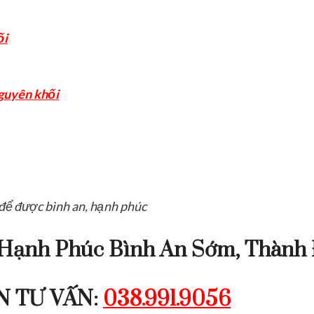
ối
guyên khối
 để được bình an, hạnh phúc
Hạnh Phúc Bình An Sớm, Thành 
N TƯ VẤN:
038.991.9056