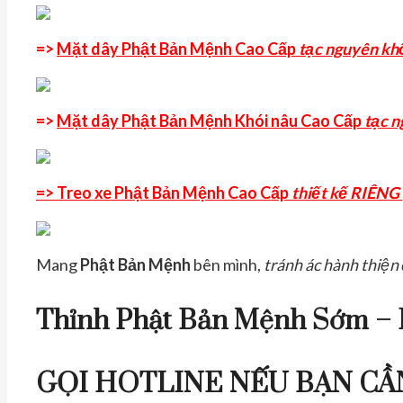
=>
Mặt dây Phật Bản Mệnh Cao Cấp
tạc nguyên kh
=>
Mặt dây Phật Bản Mệnh Khói nâu Cao Cấp
tạc n
=> Treo xe Phật Bản Mệnh Cao Cấp
thiết kế RIÊNG
Mang
Phật Bản Mệnh
bên mình,
tránh ác hành thiện
Thỉnh Phật Bản Mệnh Sớm – 
GỌI HOTLINE NẾU BẠN CẦ