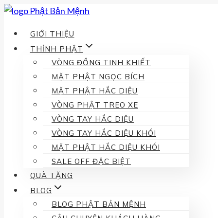
Skip
to
GIỚI THIỆU
content
THỈNH PHẬT
VÒNG ĐỒNG TINH KHIẾT
MẶT PHẬT NGỌC BÍCH
MẶT PHẬT HẮC DIỆU
VÒNG PHẬT TREO XE
VÒNG TAY HẮC DIỆU
VÒNG TAY HẮC DIỆU KHÓI
MẶT PHẬT HẮC DIỆU KHÓI
SALE OFF ĐẶC BIỆT
QUÀ TẶNG
BLOG
BLOG PHẬT BẢN MỆNH