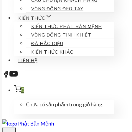
CÂU CHUYỆN KHÁCH HÀNG
VÒNG ĐỒNG ĐEO TAY
KIẾN THỨC
KIẾN THỨC PHẬT BẢN MỆNH
VÒNG ĐỒNG TINH KHIẾT
ĐÁ HẮC DIỆU
KIẾN THỨC KHÁC
LIÊN HỆ
0
Chưa có sản phẩm trong giỏ hàng.