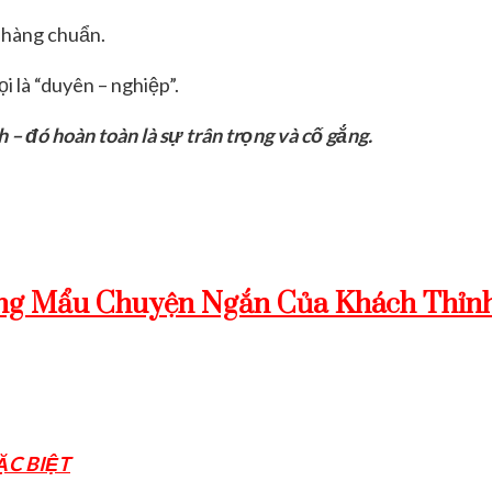
à hàng chuẩn.
i là “duyên – nghiệp”.
h – đó hoàn toàn là sự trân trọng và cố gắng.
g Mẩu Chuyện Ngắn Của Khách Thỉnh
ĐẶC BIỆT