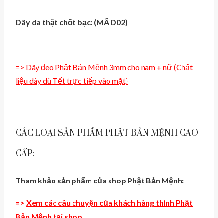
Dây da thật chốt bạc: (MÃ D02)
=> Dây đeo Phật Bản Mệnh 3mm cho nam + nữ (Chất
liệu dây dù Tết trực tiếp vào mặt)
CÁC LOẠI SẢN PHẨM PHẬT BẢN MỆNH CAO
CẤP:
Tham khảo sản phẩm của shop Phật Bản Mệnh:
=>
Xem các câu chuyện của khách hàng thỉnh Phật
Bản Mệnh tại shop