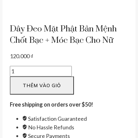
Dây Đeo Mặt Phật Bản Mệnh
Chốt Bạc + Móc Bạc Cho Nữ
120.000
₫
Dây
đeo
THÊM VÀO GIỎ
mặt
Phật
Bản
Free shipping on orders over $50!
Mệnh
Satisfaction Guaranteed
chốt
No Hassle Refunds
bạc
Secure Payments