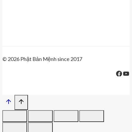
© 2026 Phật Bản Mệnh since 2017
Face
Yo