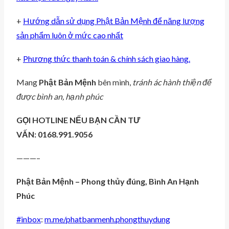
+
Hướng dẫn sử dụng Phật Bản Mệnh để năng lượng
sản phẩm luôn ở mức cao nhất
+
Phương thức thanh toán & chính sách giao hàng.
Mang
Phật Bản Mệnh
bên mình,
tránh ác hành thiện để
được bình an, hạnh phúc
GỌI HOTLINE NẾU BẠN CẦN TƯ
VẤN: 0168.991.9056
———–
Phật Bản Mệnh – Phong thủy đúng, Bình An Hạnh
Phúc
#
inbox
:
m.me/phatbanmenh.phongthuydung