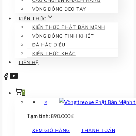
CÂU CHUYỆN KHÁCH HÀNG
VÒNG ĐỒNG ĐEO TAY
KIẾN THỨC
KIẾN THỨC PHẬT BẢN MỆNH
VÒNG ĐỒNG TINH KHIẾT
ĐÁ HẮC DIỆU
KIẾN THỨC KHÁC
LIÊN HỆ
1
×
Tạm tính:
890.000
₫
XEM GIỎ HÀNG
THANH TOÁN