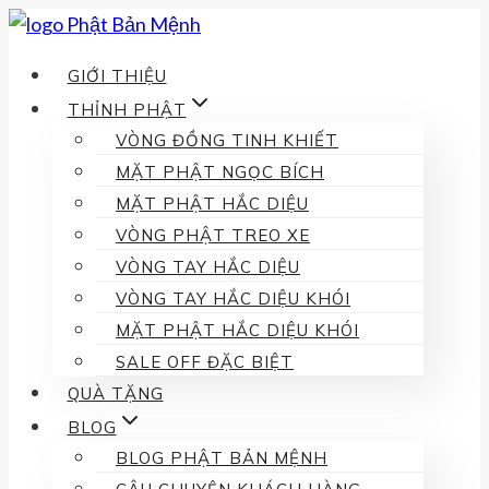
Skip
to
GIỚI THIỆU
content
THỈNH PHẬT
VÒNG ĐỒNG TINH KHIẾT
MẶT PHẬT NGỌC BÍCH
MẶT PHẬT HẮC DIỆU
VÒNG PHẬT TREO XE
VÒNG TAY HẮC DIỆU
VÒNG TAY HẮC DIỆU KHÓI
MẶT PHẬT HẮC DIỆU KHÓI
SALE OFF ĐẶC BIỆT
QUÀ TẶNG
BLOG
BLOG PHẬT BẢN MỆNH