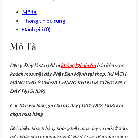
+
móc
Mô tả
bạc
Thông tin bổ sung
cho
Đánh giá (0)
nữ
số
Mô Tả
lượng
Lưu ý: Đây là sản phẩm
không lợi nhuận
bán kèm cho
khách mua mặt dây Phật Bản Mệnh tại shop. (KHÁCH
HÀNG CHÚ Ý CHỈ ĐẶT HÀNG KHI MUA CÙNG MẶT
DÂY TẠI SHOP)
Các bạn vui lòng ghi chú mã dây ( D01; D02; D03) khi
chọn mua hàng
Bởi nhiều khách hàng không biết mua dây và móc ở đâu,
mặt khác nếu tự mua ở ngoài giá rất cao, nên shop nhập