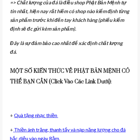
=> Chất lượng của đá là điều shop Phật Bản Mệnh tự
tin nhất, hiện nay rất hiếm có shop nào kiểm định từng
sản phẩm trước khi đến tay khách hàng (phiếu kiểm
định sẽ đc gửi kèm sản phẩm).
Đây là sự đảm bảo cao nhất để xác định chất lượng
đá.
MỘT SỐ KIẾN THỨC VỀ PHẬT BẢN MỆNH CÓ
THỂ BẠN CẦN (click Vào Các Link Dưới):
+
Quà tặng nhạc thiền
+
Thiền ánh trăng, thanh tẩy và nạp năng lượng cho đá
hắc diệu vào ngày Rằm.