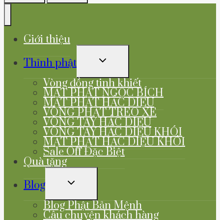
Giới thiệu
TOGGLE
Thỉnh phật
CHILD
MENU
Vòng đồng tinh khiết
MẶT PHẬT NGỌC BÍCH
MẶT PHẬT HẮC DIỆU
VÒNG PHẬT TREO XE
VÒNG TAY HẮC DIỆU
VÒNG TAY HẮC DIỆU KHÓI
MẶT PHẬT HẮC DIỆU KHÓI
Sale Off Đặc Biệt
Quà tặng
TOGGLE
Blog
CHILD
MENU
Blog Phật Bản Mệnh
Câu chuyện khách hàng