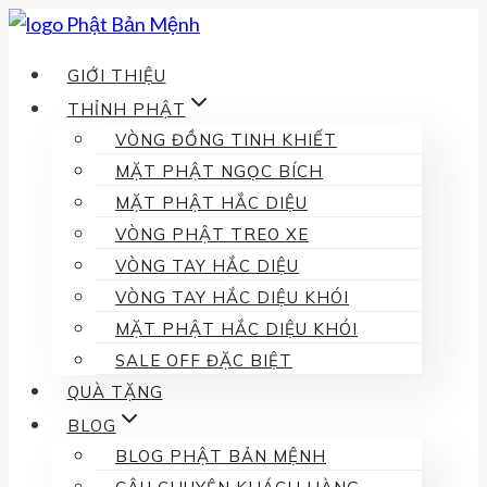
Skip
to
GIỚI THIỆU
content
THỈNH PHẬT
VÒNG ĐỒNG TINH KHIẾT
MẶT PHẬT NGỌC BÍCH
MẶT PHẬT HẮC DIỆU
VÒNG PHẬT TREO XE
VÒNG TAY HẮC DIỆU
VÒNG TAY HẮC DIỆU KHÓI
MẶT PHẬT HẮC DIỆU KHÓI
SALE OFF ĐẶC BIỆT
QUÀ TẶNG
BLOG
BLOG PHẬT BẢN MỆNH