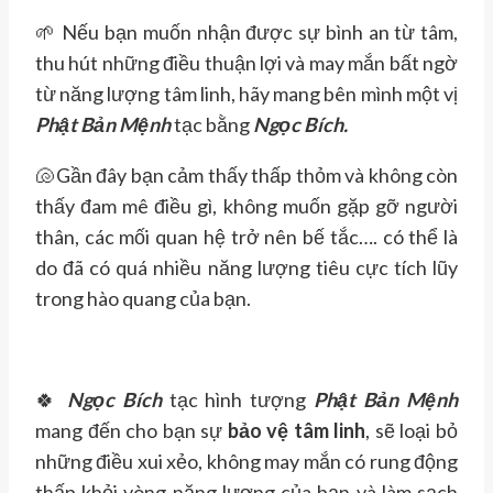
🌱
Nếu bạn muốn nhận được sự bình an từ tâm,
thu hút những điều thuận lợi và may mắn bất ngờ
từ năng lượng tâm linh, hãy mang bên mình một vị
Phật Bản Mệnh
tạc bằng
Ngọc Bích.
🐚
Gần đây bạn cảm thấy thấp thỏm và không còn
thấy đam mê điều gì, không muốn gặp gỡ người
thân, các mối quan hệ trở nên bế tắc…. có thể là
do đã có quá nhiều năng lượng tiêu cực tích lũy
trong hào quang của bạn.
🍀
Ngọc Bích
tạc hình tượng
Phật Bản Mệnh
mang đến cho bạn sự
bảo vệ tâm linh
, sẽ loại bỏ
n
hững điều xui xẻo, không may mắn có rung động
thấp khỏi vòng năng lượng của bạn và làm sạch