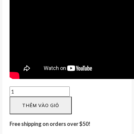
Mặt
Phật
THÊM VÀO GIỎ
Bản
Mệnh
Ngọc
Free shipping on orders over $50!
Bích