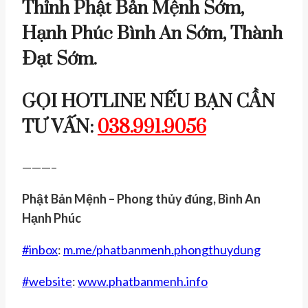
Thỉnh Phật Bản Mệnh Sớm,
Hạnh Phúc Bình An Sớm, Thành
Đạt Sớm.
GỌI HOTLINE NẾU BẠN CẦN
TƯ VẤN:
038.991.9056
———–
Phật Bản Mệnh – Phong thủy đúng, Bình An
Hạnh Phúc
#
inbox
:
m.me/phatbanmenh.phongthuydung
#
website
:
www.phatbanmenh.info