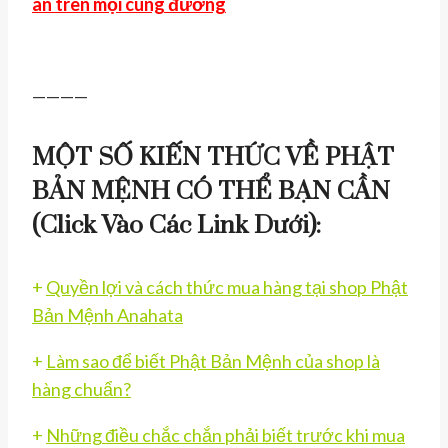
an trên mọi cung đường
————
MỘT SỐ KIẾN THỨC VỀ PHẬT
BẢN MỆNH CÓ THỂ BẠN CẦN
(click Vào Các Link Dưới):
+
Quyền lợi và cách thức mua hàng tại shop Phật
Bản Mệnh Anahata
+
Làm sao để biết Phật Bản Mệnh của shop là
hàng chuẩn?
+
Những điều chắc chắn phải biết trước khi mua