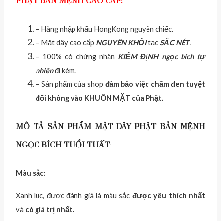
PHẬT BẢN MỆNH CAO CẤP:
– Hàng nhập khẩu HongKong nguyên chiếc.
– Mặt dây cao cấp
NGUYÊN KHỐI
tạc
SẮC NÉT
.
– 100% có chứng nhận
KIỂM ĐỊNH
ngọc bích tự
nhiên
đi kèm.
– Sản phẩm của shop
đảm bảo việc chấm đen tuyệt
đối không vào KHUÔN MẶT của Phật.
MÔ TẢ SẢN PHẨM MẶT DÂY PHẬT BẢN MỆNH
NGỌC BÍCH TUỔI TUẤT:
Màu sắc:
Xanh lục, được đánh giá là màu sắc
được yêu thích nhất
và
có giá trị nhất.