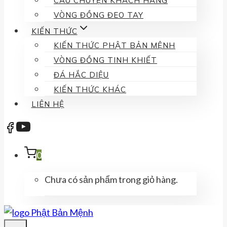
CÂU CHUYỆN KHÁCH HÀNG
VÒNG ĐỒNG ĐEO TAY
KIẾN THỨC
KIẾN THỨC PHẬT BẢN MỆNH
VÒNG ĐỒNG TINH KHIẾT
ĐÁ HẮC DIỆU
KIẾN THỨC KHÁC
LIÊN HỆ
0
Chưa có sản phẩm trong giỏ hàng.