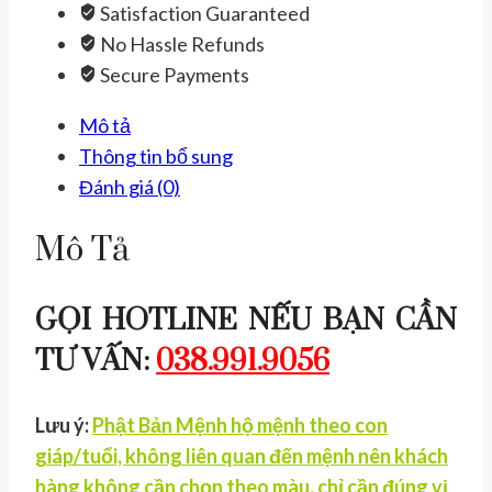
Satisfaction Guaranteed
Cao
No Hassle Refunds
Cấp
Secure Payments
Tuổi
Tuất
Mô tả
có
Thông tin bổ sung
Kiểm
Đánh giá (0)
Định
-
Mô Tả
Cỡ
Lớn
GỌI HOTLINE NẾU BẠN CẦN
số
TƯ VẤN:
038.991.9056
lượng
Lưu ý:
Phật Bản Mệnh hộ mệnh theo con
giáp/tuổi, không liên quan đến mệnh nên khách
hàng không cần chọn theo màu, chỉ cần đúng vị