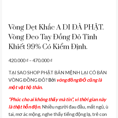
Vòng Dẹt Khắc A DI ĐÀ PHẬT.
Vòng Đeo Tay Đồng Đỏ Tinh
Khiết 99% Có Kiểm Định.
Khoảng
420.000
₫
–
470.000
₫
giá:
TẠI SAO SHOP PHẬT BẢN MỆNH LẠI CÓ BÁN
từ
VÒNG ĐỒNG ĐỎ?
Bởi
vòng đồng ĐỎ cũng là
420.000 ₫
một vật hộ thân.
đến
470.000 ₫
“Phúc cho ai không thấy mà tin”, vì thời gian này
là thật hỗn độn.
Nhiều người đau đầu, mất ngủ, ù
tai, mơ ác mộng, nghe thấy tiếng động lạ, trẻ con