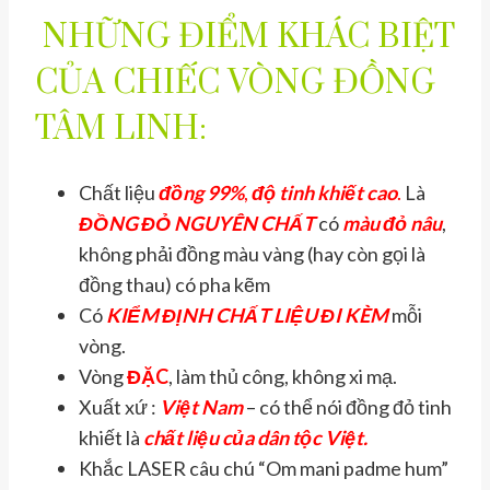
NHỮNG ĐIỂM KHÁC BIỆT
CỦA CHIẾC VÒNG ĐỒNG
TÂM LINH:
Chất liệu
đồng 99%
,
độ tinh khiết cao
.
Là
ĐỒNG ĐỎ NGUYÊN CHẤT
có
màu đỏ nâu
,
không phải đồng màu vàng (hay còn gọi là
đồng thau) có pha kẽm
Có
KIỂM ĐỊNH CHẤT LIỆU
ĐI KÈM
mỗi
vòng.
Vòng
ĐẶC
, làm thủ công, không xi mạ.
Xuất xứ :
Việt Nam
– có thể nói đồng đỏ tinh
khiết là
chất liệu của dân tộc Việt.
Khắc LASER câu chú “Om mani padme hum”