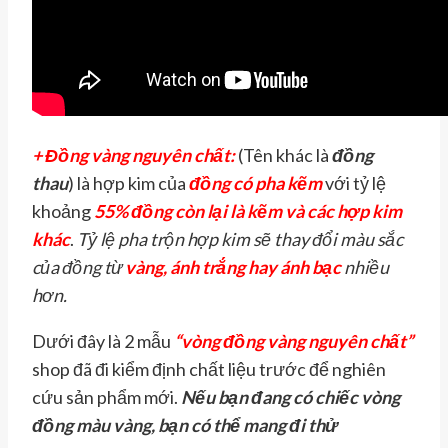
+ Đồng vàng nguyên chất:
(Tên khác là
đồng
thau
) là hợp kim của
đồng có pha kẽm
với tỷ lệ
khoảng
55% đồng còn lại là kẽm và các hợp kim
khác
.
Tỷ lệ pha trộn hợp kim sẽ thay đổi màu sắc
của đồng từ
vàng, ánh trắng hay ánh bạc
nhiều
hơn.
Dưới đây là 2 mẫu
“vòng đồng vàng nguyên chất”
shop đã đi kiểm định chất liệu trước để nghiên
cứu sản phẩm mới.
Nếu bạn đang có chiếc vòng
đồng màu vàng, bạn có thể mang đi thử