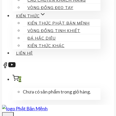
CÂU CHUYỆN KHÁCH HÀNG
VÒNG ĐỒNG ĐEO TAY
KIẾN THỨC
KIẾN THỨC PHẬT BẢN MỆNH
VÒNG ĐỒNG TINH KHIẾT
ĐÁ HẮC DIỆU
KIẾN THỨC KHÁC
LIÊN HỆ
0
Chưa có sản phẩm trong giỏ hàng.