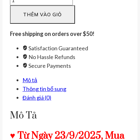
dẹt
THÊM VÀO GIỎ
khắc
A
DI
Free shipping on orders over $50!
ĐÀ
Satisfaction Guaranteed
PHẬT.
No Hassle Refunds
Vòng
Secure Payments
đeo
tay
Mô tả
đồng
Thông tin bổ sung
đỏ
Đánh giá (0)
tinh
khiết
Mô Tả
99%
có
♥ Từ Ngày 23/9/2025, Mua
kiểm