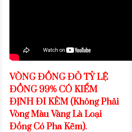
VÒNG ĐỒNG ĐỎ TỶ LỆ
ĐỒNG 99% CÓ KIỂM
ĐỊNH ĐI KÈM (Không Phải
Vòng Màu Vàng Là Loại
Đồng Có Pha Kẽm).