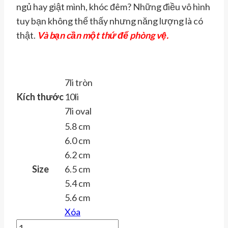
ngủ hay giật mình, khóc đêm? Những điều vô hình
tuy bạn không thể thấy nhưng năng lượng là có
thật.
V
à bạn cần một thứ để phòng vệ.
7li tròn
Kích thước
10li
7li oval
5.8 cm
6.0 cm
6.2 cm
Size
6.5 cm
5.4 cm
5.6 cm
Xóa
Vòng