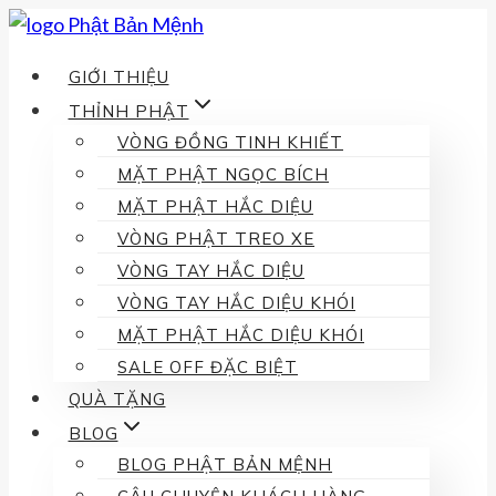
Skip
to
GIỚI THIỆU
content
THỈNH PHẬT
VÒNG ĐỒNG TINH KHIẾT
MẶT PHẬT NGỌC BÍCH
MẶT PHẬT HẮC DIỆU
VÒNG PHẬT TREO XE
VÒNG TAY HẮC DIỆU
VÒNG TAY HẮC DIỆU KHÓI
MẶT PHẬT HẮC DIỆU KHÓI
SALE OFF ĐẶC BIỆT
QUÀ TẶNG
BLOG
BLOG PHẬT BẢN MỆNH