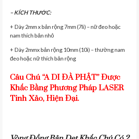
– KÍCH THƯỚC:
+ Dày 2mm x bản rộng 7mm (7li) – nữ đeo hoặc
nam thích bản nhỏ
+ Dày 2mmx bản rộng 10mm (10i) – thường nam
đeo hoặc nữ thích bản rộng
Câu Chú “A DI ĐÀ PHẬT” Được
Khắc Bằng Phương Pháp LASER
Tinh Xảo, Hiện Đại.
Vòng Đồng Bản Dẹt Khắc Chú Có 2