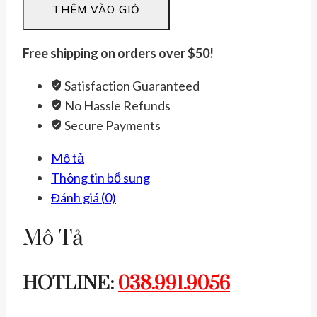
THÊM VÀO GIỎ
Phật
Bản
Mệnh
Free shipping on orders over $50!
Cao
Satisfaction Guaranteed
Cấp
No Hassle Refunds
Tuổi
Secure Payments
Thân
có
Mô tả
Kiểm
Thông tin bổ sung
Định
Đánh giá (0)
số
lượng
Mô Tả
HOTLINE:
038.991.9056