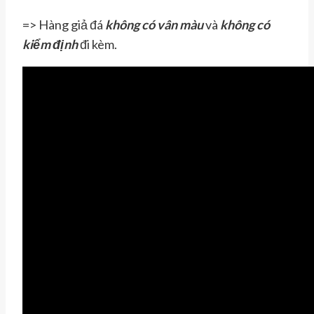
=> Hàng giả đá
không có vân màu
và
không có
kiểm định
đi kèm.