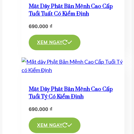
thể.
Mặt Dây Phật Bản Mệnh Cao Cấp
Các
Tuổi Tuất Có Kiểm Định
tùy
690.000
₫
chọn
Sản
có
phẩm
XEM NGAY
thể
này
được
có
chọn
nhiều
trên
biến
trang
thể.
sản
Mặt Dây Phật Bản Mệnh Cao Cấp
Các
phẩm
Tuổi Tý Có Kiểm Định
tùy
690.000
₫
chọn
Sản
có
phẩm
XEM NGAY
thể
này