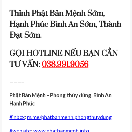
Thỉnh Phật Bản Mệnh Sớm,
Hạnh Phúc Bình An Sớm, Thành
Đạt Sớm.
GỌI HOTLINE NẾU BẠN CẦN
TƯ VẤN:
038.991.9056
———–
Phật Bản Mệnh – Phong thủy đúng, Bình An
Hạnh Phúc
#
inbox
:
m.me/phatbanmenh.phongthuydung
#
website
:
www.phatbanmenh.info