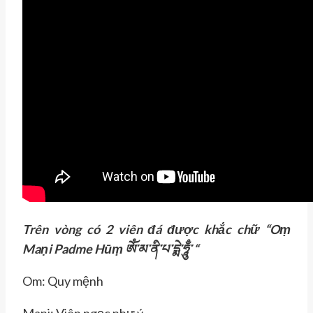
Trên vòng có 2 viên đá được khắc chữ “Oṃ
Maṇi Padme Hūṃ ཨོཾ་མ་ནི་པ་དྨེ་ཧཱུྃ་ “
Om: Quy mệnh