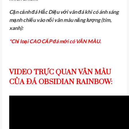
Cận cảnh đá Hắc Diệu với vân đá khi có ánh sáng
mạnh chiếu vào nổi vân màu năng lượng (tím,
xanh):
*Chỉ loại CAO CẤP đá mới có VÂN MÀU.
VIDEO TRỰC QUAN VÂN MÀU
CỦA ĐÁ OBSIDIAN RAINBOW: