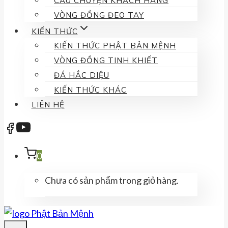
CÂU CHUYỆN KHÁCH HÀNG
VÒNG ĐỒNG ĐEO TAY
KIẾN THỨC
KIẾN THỨC PHẬT BẢN MỆNH
VÒNG ĐỒNG TINH KHIẾT
ĐÁ HẮC DIỆU
KIẾN THỨC KHÁC
LIÊN HỆ
0
Chưa có sản phẩm trong giỏ hàng.