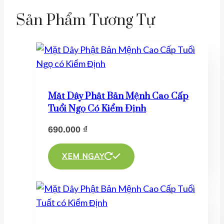
Sản Phẩm Tương Tự
Mặt Dây Phật Bản Mệnh Cao Cấp
Tuổi Ngọ Có Kiểm Định
690.000
₫
Sản
phẩm
XEM NGAY
này
có
nhiều
biến