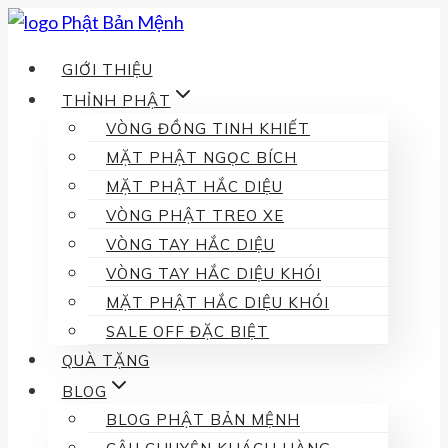
Skip
to
GIỚI THIỆU
content
THỈNH PHẬT
VÒNG ĐỒNG TINH KHIẾT
MẶT PHẬT NGỌC BÍCH
MẶT PHẬT HẮC DIỆU
VÒNG PHẬT TREO XE
VÒNG TAY HẮC DIỆU
VÒNG TAY HẮC DIỆU KHÓI
MẶT PHẬT HẮC DIỆU KHÓI
SALE OFF ĐẶC BIỆT
QUÀ TẶNG
BLOG
BLOG PHẬT BẢN MỆNH