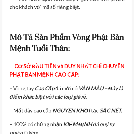
cho khách với mã số riêng biệt.
Mô Tả Sản Phẩm Vòng Phật Bản
Mệnh Tuổi Thân:
CƠ SỞ ĐẦU TIÊN và DUY NHẤT CHỈ CHUYÊN
PHẬT BẢN MỆNH CAO CẤP:
– Vòng tay
Cao Cấp
đá mới có
VÂN MÀU – Đây là
điểm khác biệt với các loại giá rẻ.
– Mặt dây cao cấp
NGUYÊN KHỐI
tạc
SẮC NÉT
.
– 100% có chứng nhận
KIỂM ĐỊNH
đá quý tự
nhiên
đi kèm.