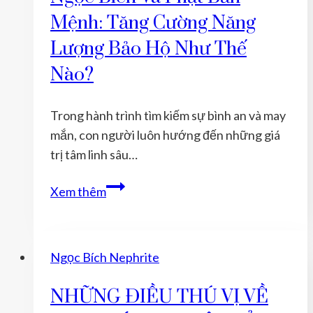
Sự
Mệnh: Tăng Cường Năng
May
Mắn:
Lượng Bảo Hộ Như Thế
Thu
Nào?
Hút
Tài
Trong hành trình tìm kiếm sự bình an và may
Lộc,
mắn, con người luôn hướng đến những giá
Vận
trị tâm linh sâu…
Khí
Tốt
Ngọc
Xem thêm
Bích
Và
Phật
Ngọc Bích Nephrite
Bản
Mệnh:
NHỮNG ĐIỀU THÚ VỊ VỀ
Tăng