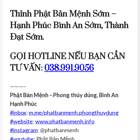
Thỉnh Phật Bản Mệnh Sớm –
Hạnh Phúc Bình An Sớm, Thành
Đạt Sớm.
GỌI HOTLINE NẾU BẠN CẦN
TƯ VẤN:
038.991.9056
———–
Phật Bản Mệnh – Phong thủy đúng, Bình An
Hạnh Phúc
#
inbox
:
m.me/phatbanmenh.phongthuydung
#
website
:
www.phatbanmenh.info
#
instagram
: @phatbanmenh
#
youtube
: Phật Bản Mệnh