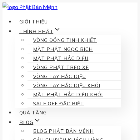
Skip
to
GIỚI THIỆU
content
THỈNH PHẬT
VÒNG ĐỒNG TINH KHIẾT
MẶT PHẬT NGỌC BÍCH
MẶT PHẬT HẮC DIỆU
VÒNG PHẬT TREO XE
VÒNG TAY HẮC DIỆU
VÒNG TAY HẮC DIỆU KHÓI
MẶT PHẬT HẮC DIỆU KHÓI
SALE OFF ĐẶC BIỆT
QUÀ TẶNG
BLOG
BLOG PHẬT BẢN MỆNH