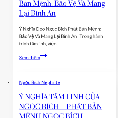
Bản Mệnh: Bảo Vệ Và Mang
BẢN
MỆNH
Lại Bình An
NGỌC
BÍCH
Ý Nghĩa Đeo Ngọc Bích Phật Bản Mệnh:
Bảo Vệ Và Mang Lại Bình An Trong hành
trình tâm linh, việc…
Ý
Xem thêm
Nghĩa
Đeo
Ngọc
Ngọc Bích Nephrite
Bích
Phật
Ý NGHĨA TÂM LINH CỦA
Bản
NGỌC BÍCH – PHẬT BẢN
Mệnh:
Bảo
MỆNH NGỌC BÍCH