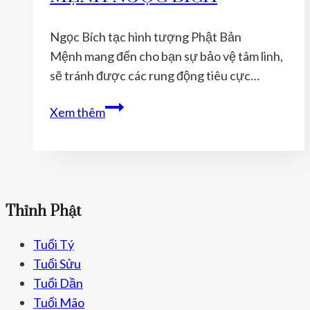
Vệ
Và
Ngọc Bích tạc hình tượng Phật Bản
Mang
Mệnh mang đến cho bạn sự bảo vệ tâm linh,
Lại
sẽ tránh được các rung động tiêu cực…
Bình
An
Ý
Xem thêm
NGHĨA
TÂM
LINH
CỦA
NGỌC
Thỉnh Phật
BÍCH
–
Tuổi Tý
PHẬT
Tuổi Sửu
BẢN
Tuổi Dần
MỆNH
Tuổi Mão