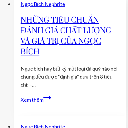
Ngọc Bích Nephrite
NHỮNG TIÊU CHUẨN
ĐÁNH GIÁ CHẤT LƯỢNG
VÀ GIÁ TRỊ CỦA NGỌC
BÍCH
Ngọc bích hay bất kỳ một loại đá quý nào nói
chung đều được “định giá” dựa trên 8 tiêu
chí: –…
NHỮNG
Xem thêm
TIÊU
CHUẨN
ĐÁNH
Ngọc Bích Nephrite