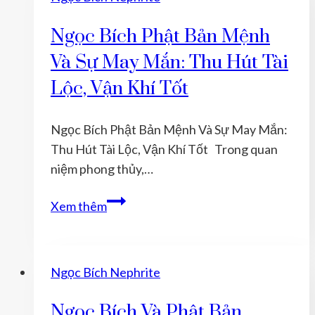
GIÁ
CHẤT
Ngọc Bích Phật Bản Mệnh
LƯỢNG
Và Sự May Mắn: Thu Hút Tài
VÀ
GIÁ
Lộc, Vận Khí Tốt
TRỊ
CỦA
Ngọc Bích Phật Bản Mệnh Và Sự May Mắn:
NGỌC
Thu Hút Tài Lộc, Vận Khí Tốt Trong quan
BÍCH
niệm phong thủy,…
Ngọc
Xem thêm
Bích
Phật
Bản
Ngọc Bích Nephrite
Mệnh
Và
Ngọc Bích Và Phật Bản