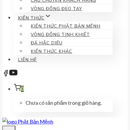
CÂU CHUYỆN KHÁCH HÀNG
VÒNG ĐỒNG ĐEO TAY
KIẾN THỨC
KIẾN THỨC PHẬT BẢN MỆNH
VÒNG ĐỒNG TINH KHIẾT
ĐÁ HẮC DIỆU
KIẾN THỨC KHÁC
LIÊN HỆ
0
Chưa có sản phẩm trong giỏ hàng.