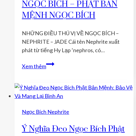
NGỌC BÍCH – PHẬT BẢN
Cường
Năng
MỆNH NGỌC BÍCH
Lượng
Bảo
NHỮNG ĐIỀU THÚ VỊ VỀ NGỌC BÍCH –
Hộ
NEPHRITE – JADE Cái tên Nephrite xuất
Như
phát từ tiếng Hy Lạp ‘nephros, có…
Thế
Nào?
NHỮNG
Xem thêm
ĐIỀU
THÚ
VỊ
VỀ
NGỌC
Ngọc Bích Nephrite
BÍCH
–
Ý Nghĩa Đeo Ngọc Bích Phật
PHẬT