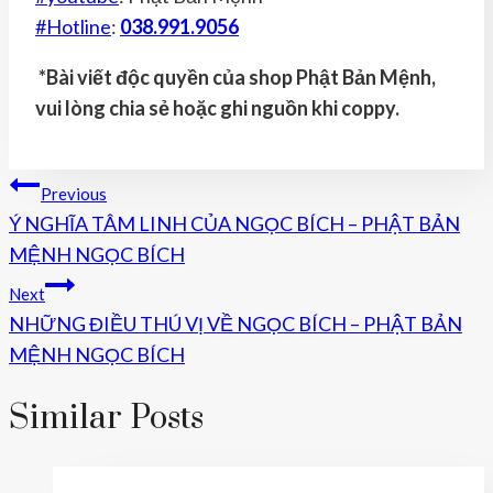
#
Hotline
:
038.991.9056
*Bài viết độc quyền của shop Phật Bản Mệnh,
vui lòng chia sẻ hoặc ghi nguồn khi coppy.
Điều
Previous
Ý NGHĨA TÂM LINH CỦA NGỌC BÍCH – PHẬT BẢN
Hướng
MỆNH NGỌC BÍCH
Bài
Next
Viết
NHỮNG ĐIỀU THÚ VỊ VỀ NGỌC BÍCH – PHẬT BẢN
MỆNH NGỌC BÍCH
Similar Posts