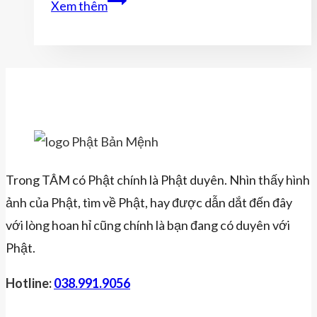
Xem thêm
NGHĨA
PHẬT
PHỔ
HIỀN
BỒ
TÁT-
PHẬT
HỘ
MỆNH
Trong TÂM có Phật chính là Phật duyên. Nhìn thấy hình
THÌN-
ảnh của Phật, tìm về Phật, hay được dẫn dắt đến đây
TỴ
với lòng hoan hỉ cũng chính là bạn đang có duyên với
Phật.
Hotline:
038.991.9056