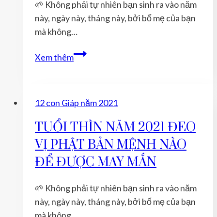
🌱 Không phải tự nhiên bạn sinh ra vào năm
này, ngày này, tháng này, bởi bố mẹ của bạn
mà không…
TUỔI
Xem thêm
THÌN
NĂM
2022
12 con Giáp năm 2021
ĐEO
VỊ
TUỔI THÌN NĂM 2021 ĐEO
PHẬT
VỊ PHẬT BẢN MỆNH NÀO
BẢN
ĐỂ ĐƯỢC MAY MẮN
MỆNH
NÀO
🌱 Không phải tự nhiên bạn sinh ra vào năm
ĐỂ
này, ngày này, tháng này, bởi bố mẹ của bạn
ĐƯỢC
mà không…
MAY