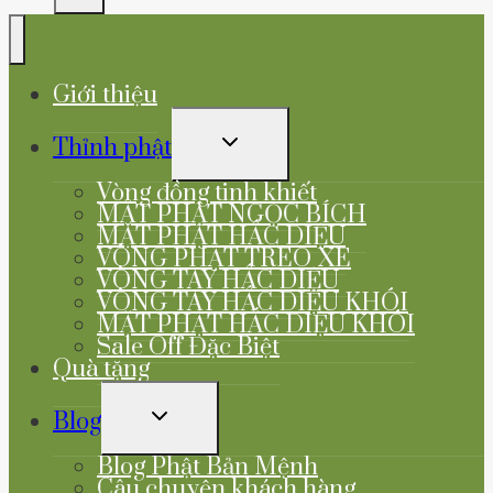
Giới thiệu
TOGGLE
Thỉnh phật
CHILD
MENU
Vòng đồng tinh khiết
MẶT PHẬT NGỌC BÍCH
MẶT PHẬT HẮC DIỆU
VÒNG PHẬT TREO XE
VÒNG TAY HẮC DIỆU
VÒNG TAY HẮC DIỆU KHÓI
MẶT PHẬT HẮC DIỆU KHÓI
Sale Off Đặc Biệt
Quà tặng
TOGGLE
Blog
CHILD
MENU
Blog Phật Bản Mệnh
Câu chuyện khách hàng