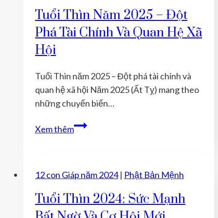
Tuổi Thìn Năm 2025 – Đột
Phá Tài Chính Và Quan Hệ Xã
Hội
Tuổi Thìn năm 2025 – Đột phá tài chính và
quan hệ xã hội Năm 2025 (Ất Tỵ) mang theo
những chuyển biến…
Tuổi
Xem thêm
Thìn
năm
2025
12 con Giáp năm 2024
|
Phật Bản Mệnh
–
Đột
Tuổi Thìn 2024: Sức Mạnh
phá
Bất Ngờ Và Cơ Hội Mới