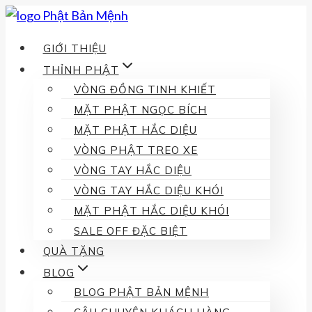
Skip
to
GIỚI THIỆU
content
THỈNH PHẬT
VÒNG ĐỒNG TINH KHIẾT
MẶT PHẬT NGỌC BÍCH
MẶT PHẬT HẮC DIỆU
VÒNG PHẬT TREO XE
VÒNG TAY HẮC DIỆU
VÒNG TAY HẮC DIỆU KHÓI
MẶT PHẬT HẮC DIỆU KHÓI
SALE OFF ĐẶC BIỆT
QUÀ TẶNG
BLOG
BLOG PHẬT BẢN MỆNH