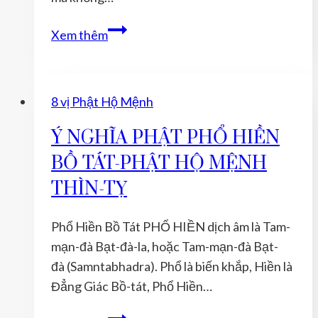
MẮN
TUỔI
Xem thêm
THÌN
NĂM
2021
8 vị Phật Hộ Mệnh
ĐEO
VỊ
Ý NGHĨA PHẬT PHỔ HIỀN
PHẬT
BỒ TÁT-PHẬT HỘ MỆNH
BẢN
THÌN-TỴ
MỆNH
NÀO
Phổ Hiền Bồ Tát PHỔ HIỀN dịch âm là Tam-
ĐỂ
mạn-đà Bạt-đà-la, hoặc Tam-mạn-đà Bạt-
ĐƯỢC
đà (Samntabhadra). Phổ là biến khắp, Hiền là
MAY
Đẳng Giác Bồ-tát, Phổ Hiền…
MẮN
Ý