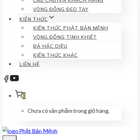
CÂU CHUYỆN KHÁCH HÀNG
VÒNG ĐỒNG ĐEO TAY
KIẾN THỨC
KIẾN THỨC PHẬT BẢN MỆNH
VÒNG ĐỒNG TINH KHIẾT
ĐÁ HẮC DIỆU
KIẾN THỨC KHÁC
LIÊN HỆ
0
Chưa có sản phẩm trong giỏ hàng.