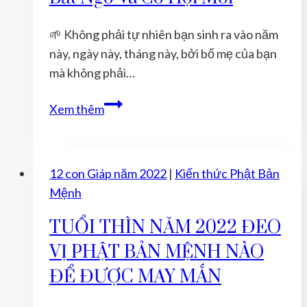
tài
chính
🌱 Không phải tự nhiên bạn sinh ra vào năm
và
này, ngày này, tháng này, bởi bố mẹ của bạn
quan
mà không phải…
hệ
xã
Tuổi
Xem thêm
hội
Thìn
2024:
Sức
12 con Giáp năm 2022
|
Kiến thức Phật Bản
Mạnh
Mệnh
Bất
Ngờ
TUỔI THÌN NĂM 2022 ĐEO
và
VỊ PHẬT BẢN MỆNH NÀO
Cơ
ĐỂ ĐƯỢC MAY MẮN
Hội
Mới