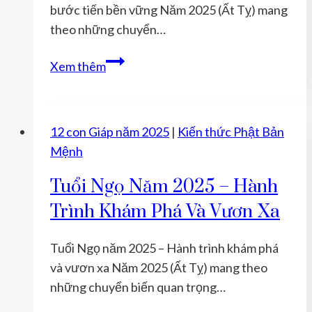
bước tiến bền vững Năm 2025 (Ất Tỵ) mang
theo những chuyển…
Tuổi
Xem thêm
Mùi
năm
2025
12 con Giáp năm 2025
|
Kiến thức Phật Bản
–
Mệnh
Bình
an,
Tuổi Ngọ Năm 2025 – Hành
may
Trình Khám Phá Và Vươn Xa
mắn
và
Tuổi Ngọ năm 2025 – Hành trình khám phá
bước
và vươn xa Năm 2025 (Ất Tỵ) mang theo
tiến
những chuyển biến quan trọng…
bền