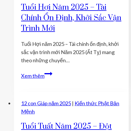
2025
Tuổi Hợi Năm 2025 – Tài
(Ất
Chính Ổn Định, Khởi Sắc Vận
Tỵ)
Trình Mới
–
Tổng
Tuổi Hợi năm 2025 – Tài chính ổn định, khởi
Quan
sắc vận trình mới Năm 2025 (Ất Tỵ) mang
Về
theo những chuyển…
Sức
Khỏe,
Tuổi
Xem thêm
Sự
Hợi
Nghiệp,
năm
Tài
2025
Lộc
12 con Giáp năm 2025
|
Kiến thức Phật Bản
–
và
Mệnh
Tài
Gia
chính
Tuổi Tuất Năm 2025 – Đột
Đình
ổn