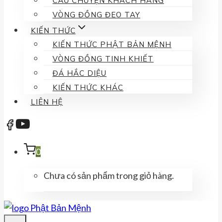
CÂU CHUYỆN KHÁCH HÀNG
VÒNG ĐỒNG ĐEO TAY
KIẾN THỨC
KIẾN THỨC PHẬT BẢN MỆNH
VÒNG ĐỒNG TINH KHIẾT
ĐÁ HẮC DIỆU
KIẾN THỨC KHÁC
LIÊN HỆ
0
Chưa có sản phẩm trong giỏ hàng.