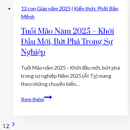
2025
12 con Giáp năm 2025
|
Kiến thức Phật Bản
–
Mệnh
Đột
phá
Tuổi Mão Năm 2025 – Khởi
tài
Đầu Mới, Bứt Phá Trong Sự
chính
Nghiệp
và
quan
Tuổi Mão năm 2025 – Khởi đầu mới, bứt phá
hệ
trong sự nghiệp Năm 2025 (Ất Tỵ) mang
xã
theo những chuyển biến…
hội
Tuổi
Xem thêm
Mão
năm
2025
Page
Next
1
2
–