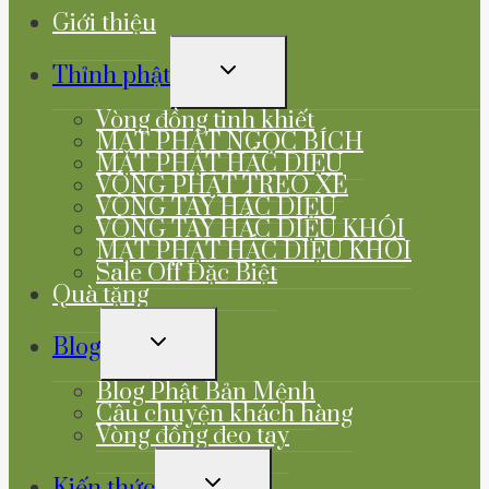
Giới thiệu
TOGGLE
Thỉnh phật
CHILD
MENU
Vòng đồng tinh khiết
MẶT PHẬT NGỌC BÍCH
MẶT PHẬT HẮC DIỆU
VÒNG PHẬT TREO XE
VÒNG TAY HẮC DIỆU
VÒNG TAY HẮC DIỆU KHÓI
MẶT PHẬT HẮC DIỆU KHÓI
Sale Off Đặc Biệt
Quà tặng
TOGGLE
Blog
CHILD
MENU
Blog Phật Bản Mệnh
Câu chuyện khách hàng
Vòng đồng đeo tay
TOGGLE
Kiến thức