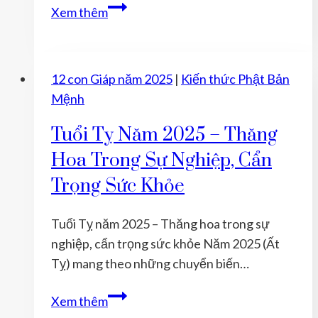
vững
Tuổi
Xem thêm
Ngọ
năm
2025
12 con Giáp năm 2025
|
Kiến thức Phật Bản
–
Mệnh
Hành
trình
Tuổi Tỵ Năm 2025 – Thăng
khám
Hoa Trong Sự Nghiệp, Cẩn
phá
Trọng Sức Khỏe
và
vươn
Tuổi Tỵ năm 2025 – Thăng hoa trong sự
xa
nghiệp, cẩn trọng sức khỏe Năm 2025 (Ất
Tỵ) mang theo những chuyển biến…
Tuổi
Xem thêm
Tỵ