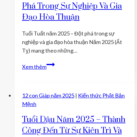
Phá Trong Sự Nghiệp Và Gia
định,
Đạo Hòa Thuận
khởi
sắc
Tuổi Tuất năm 2025 – Đột phá trong sự
vận
nghiệp và gia đạo hòa thuận Năm 2025 (Ất
trình
Tỵ) mang theo những…
mới
Tuổi
Xem thêm
Tuất
năm
2025
12 con Giáp năm 2025
|
Kiến thức Phật Bản
–
Mệnh
Đột
phá
Tuổi Dậu Năm 2025 – Thành
trong
Công Đến Từ Sự Kiên Trì Và
sự