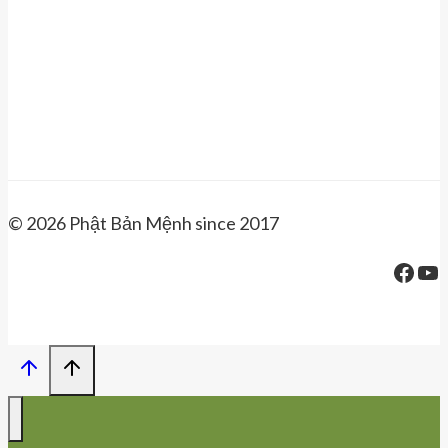
© 2026 Phật Bản Mệnh since 2017
Face
Yo