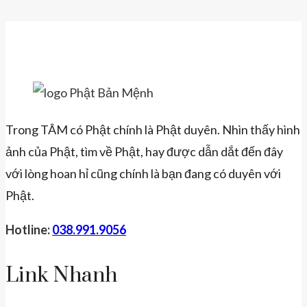
Page
Navigation
Khởi
đầu
mới,
bứt
phá
trong
Trong TÂM có Phật chính là Phật duyên. Nhìn thấy hình
sự
ảnh của Phật, tìm về Phật, hay được dẫn dắt đến đây
nghiệp
với lòng hoan hỉ cũng chính là bạn đang có duyên với
Phật.
Hotline:
038.991.9056
Link Nhanh