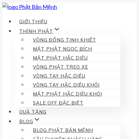
Skip
to
GIỚI THIỆU
content
THỈNH PHẬT
VÒNG ĐỒNG TINH KHIẾT
MẶT PHẬT NGỌC BÍCH
MẶT PHẬT HẮC DIỆU
VÒNG PHẬT TREO XE
VÒNG TAY HẮC DIỆU
VÒNG TAY HẮC DIỆU KHÓI
MẶT PHẬT HẮC DIỆU KHÓI
SALE OFF ĐẶC BIỆT
QUÀ TẶNG
BLOG
BLOG PHẬT BẢN MỆNH