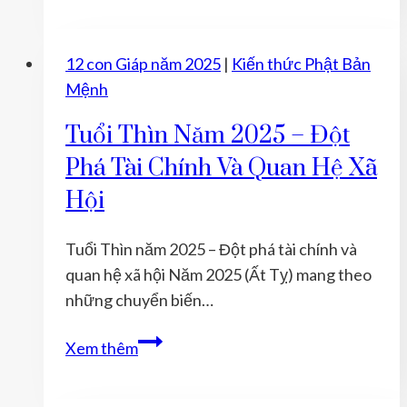
năm
2025
12 con Giáp năm 2025
|
Kiến thức Phật Bản
–
Mệnh
Thăng
hoa
Tuổi Thìn Năm 2025 – Đột
trong
Phá Tài Chính Và Quan Hệ Xã
sự
Hội
nghiệp,
cẩn
Tuổi Thìn năm 2025 – Đột phá tài chính và
trọng
quan hệ xã hội Năm 2025 (Ất Tỵ) mang theo
sức
những chuyển biến…
khỏe
Tuổi
Xem thêm
Thìn
năm