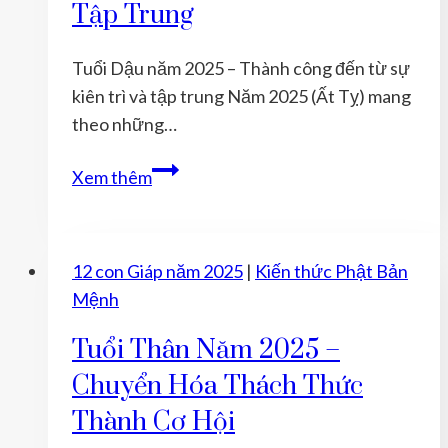
Tập Trung
nghiệp
và
Tuổi Dậu năm 2025 – Thành công đến từ sự
gia
kiên trì và tập trung Năm 2025 (Ất Tỵ) mang
đạo
theo những…
hòa
thuận
Tuổi
Xem thêm
Dậu
năm
2025
12 con Giáp năm 2025
|
Kiến thức Phật Bản
–
Mệnh
Thành
công
Tuổi Thân Năm 2025 –
đến
Chuyển Hóa Thách Thức
từ
Thành Cơ Hội
sự