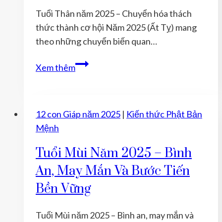
kiên
Tuổi Thân năm 2025 – Chuyển hóa thách
trì
thức thành cơ hội Năm 2025 (Ất Tỵ) mang
và
theo những chuyển biến quan…
tập
trung
Tuổi
Xem thêm
Thân
năm
2025
12 con Giáp năm 2025
|
Kiến thức Phật Bản
–
Mệnh
Chuyển
hóa
Tuổi Mùi Năm 2025 – Bình
thách
An, May Mắn Và Bước Tiến
thức
Bền Vững
thành
cơ
Tuổi Mùi năm 2025 – Bình an, may mắn và
hội