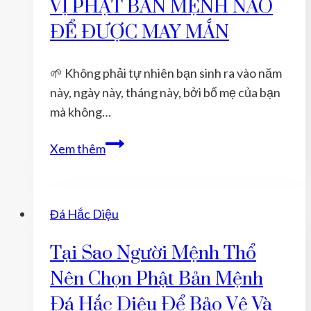
VỊ PHẬT BẢN MỆNH NÀO
BỊ
BỆNH
ĐỂ ĐƯỢC MAY MẮN
🌱 Không phải tự nhiên bạn sinh ra vào năm
này, ngày này, tháng này, bởi bố mẹ của bạn
mà không…
TUỔI
Xem thêm
SỬU
NĂM
2022
Đá Hắc Diệu
ĐEO
VỊ
Tại Sao Người Mệnh Thổ
PHẬT
Nên Chọn Phật Bản Mệnh
BẢN
MỆNH
Đá Hắc Diệu Để Bảo Vệ Và