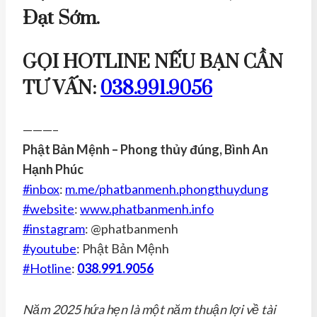
Đạt Sớm.
GỌI HOTLINE NẾU BẠN CẦN
TƯ VẤN:
038.991.9056
———–
Phật Bản Mệnh – Phong thủy đúng, Bình An
Hạnh Phúc
#
inbox
:
m.me/phatbanmenh.phongthuydung
#
website
:
www.phatbanmenh.info
#
instagram
: @phatbanmenh
#
youtube
: Phật Bản Mệnh
#
Hotline
:
038.991.9056
Năm 2025 hứa hẹn là một năm thuận lợi về tài