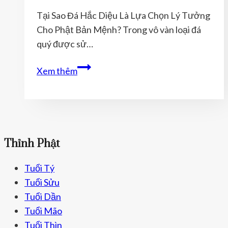
An
Tại Sao Đá Hắc Diệu Là Lựa Chọn Lý Tưởng
Cho Phật Bản Mệnh? Trong vô vàn loại đá
quý được sử…
Tại
Xem thêm
Sao
Đá
Hắc
Diệu
Là
Thỉnh Phật
Lựa
Chọn
Tuổi Tý
Lý
Tuổi Sửu
Tưởng
Tuổi Dần
Cho
Tuổi Mão
Phật
Tuổi Thìn