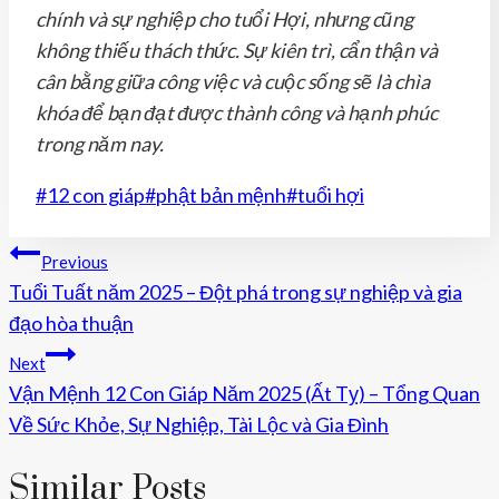
chính và sự nghiệp cho tuổi Hợi, nhưng cũng
không thiếu thách thức. Sự kiên trì, cẩn thận và
cân bằng giữa công việc và cuộc sống sẽ là chìa
khóa để bạn đạt được thành công và hạnh phúc
trong năm nay.
Post
#
12 con giáp
#
phật bản mệnh
#
tuổi hợi
Tags:
Điều
Previous
Tuổi Tuất năm 2025 – Đột phá trong sự nghiệp và gia
Hướng
đạo hòa thuận
Bài
Next
Viết
Vận Mệnh 12 Con Giáp Năm 2025 (Ất Tỵ) – Tổng Quan
Về Sức Khỏe, Sự Nghiệp, Tài Lộc và Gia Đình
Similar Posts