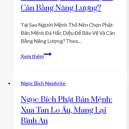
NÀO
Cân Bằng Năng Lượng?
ĐỂ
ĐƯỢC
Tại Sao Người Mệnh Thổ Nên Chọn Phật
MAY
Bản Mệnh Đá Hắc Diệu Để Bảo Vệ Và Cân
MẮN
Bằng Năng Lượng? Theo…
Tại
Xem thêm
Sao
Người
Mệnh
Ngọc Bích Nephrite
Thổ
Nên
Ngọc Bích Phật Bản Mệnh:
Chọn
Xua Tan Lo Âu, Mang Lại
Phật
Bản
Bình An
Mệnh