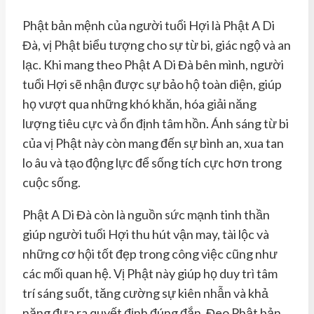
Phật bản mệnh của người tuổi Hợi là Phật A Di
Đà, vị Phật biểu tượng cho sự từ bi, giác ngộ và an
lạc. Khi mang theo Phật A Di Đà bên mình, người
tuổi Hợi sẽ nhận được sự bảo hộ toàn diện, giúp
họ vượt qua những khó khăn, hóa giải năng
lượng tiêu cực và ổn định tâm hồn. Ánh sáng từ bi
của vị Phật này còn mang đến sự bình an, xua tan
lo âu và tạo động lực để sống tích cực hơn trong
cuộc sống.
Phật A Di Đà còn là nguồn sức mạnh tinh thần
giúp người tuổi Hợi thu hút vận may, tài lộc và
những cơ hội tốt đẹp trong công việc cũng như
các mối quan hệ. Vị Phật này giúp họ duy trì tâm
trí sáng suốt, tăng cường sự kiên nhẫn và khả
năng đưa ra quyết định đúng đắn. Đeo Phật bản