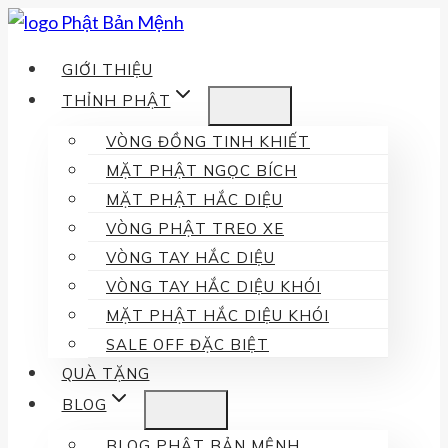
Skip
to
GIỚI THIỆU
content
THỈNH PHẬT
VÒNG ĐỒNG TINH KHIẾT
MẶT PHẬT NGỌC BÍCH
MẶT PHẬT HẮC DIỆU
VÒNG PHẬT TREO XE
VÒNG TAY HẮC DIỆU
VÒNG TAY HẮC DIỆU KHÓI
MẶT PHẬT HẮC DIỆU KHÓI
SALE OFF ĐẶC BIỆT
QUÀ TẶNG
BLOG
BLOG PHẬT BẢN MỆNH