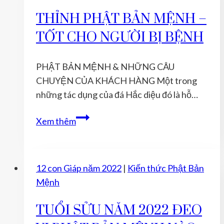
Phát
THỈNH PHẬT BẢN MỆNH –
Tài
TỐT CHO NGƯỜI BỊ BỆNH
trong
Năm
Mới
PHẬT BẢN MỆNH & NHỮNG CÂU
CHUYỆN CỦA KHÁCH HÀNG Một trong
những tác dụng của đá Hắc diệu đó là hỗ…
THỈNH
Xem thêm
PHẬT
BẢN
MỆNH
12 con Giáp năm 2022
|
Kiến thức Phật Bản
–
Mệnh
TỐT
CHO
TUỔI SỬU NĂM 2022 ĐEO
NGƯỜI