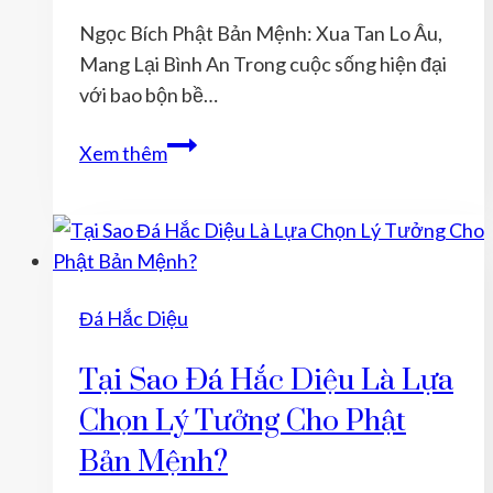
Đá
Ngọc Bích Phật Bản Mệnh: Xua Tan Lo Âu,
Hắc
Mang Lại Bình An Trong cuộc sống hiện đại
Diệu
với bao bộn bề…
Để
Bảo
Ngọc
Xem thêm
Vệ
Bích
Và
Phật
Cân
Bản
Bằng
Mệnh:
Năng
Xua
Đá Hắc Diệu
Lượng?
Tan
Lo
Tại Sao Đá Hắc Diệu Là Lựa
Âu,
Chọn Lý Tưởng Cho Phật
Mang
Lại
Bản Mệnh?
Bình