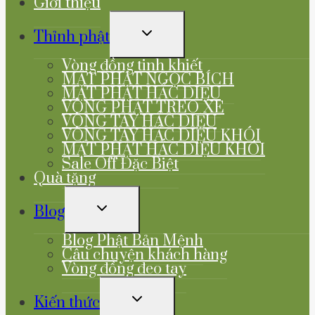
Giới thiệu
TOGGLE
Thỉnh phật
CHILD
MENU
Vòng đồng tinh khiết
MẶT PHẬT NGỌC BÍCH
MẶT PHẬT HẮC DIỆU
VÒNG PHẬT TREO XE
VÒNG TAY HẮC DIỆU
VÒNG TAY HẮC DIỆU KHÓI
MẶT PHẬT HẮC DIỆU KHÓI
Sale Off Đặc Biệt
Quà tặng
TOGGLE
Blog
CHILD
MENU
Blog Phật Bản Mệnh
Câu chuyện khách hàng
Vòng đồng đeo tay
TOGGLE
Kiến thức
CHILD