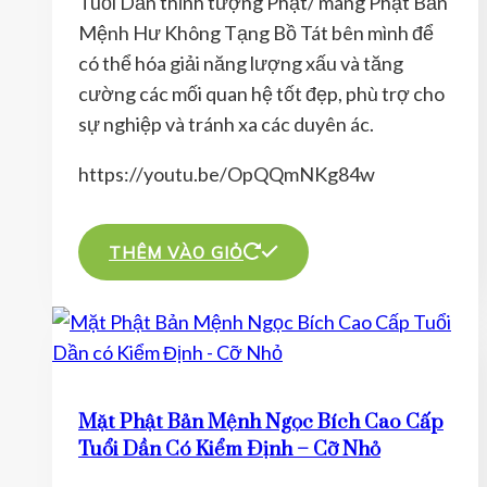
Tuổi Dần thỉnh tượng Phật/ mang Phật Bản
Mệnh Hư Không Tạng Bồ Tát bên mình để
có thể hóa giải năng lượng xấu và tăng
cường các mối quan hệ tốt đẹp, phù trợ cho
sự nghiệp và tránh xa các duyên ác.
https://youtu.be/OpQQmNKg84w
THÊM VÀO GIỎ
Mặt Phật Bản Mệnh Ngọc Bích Cao Cấp
Tuổi Dần Có Kiểm Định – Cỡ Nhỏ