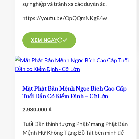
sự nghiệp và tránh xa các duyên ác.
trang
sản
https://youtu.be/OpQQmNKg84w
phẩm
Sản
phẩm
XEM NGAY
này
có
nhiều
biến
thể.
Mặt Phật Bản Mệnh Ngọc Bích Cao Cấp
Các
Tuổi Dần Có Kiểm Định – Cỡ Lớn
tùy
2.980.000
₫
chọn
có
Tuổi Dần thỉnh tượng Phật/ mang Phật Bản
thể
Mệnh Hư Không Tạng Bồ Tát bên mình để
được