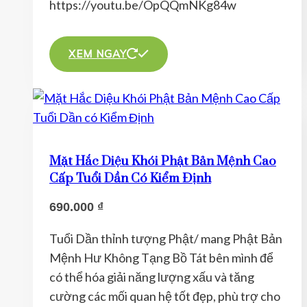
https://youtu.be/OpQQmNKg84w
Sản
phẩm
XEM NGAY
này
có
nhiều
biến
thể.
Mặt Hắc Diệu Khói Phật Bản Mệnh Cao
Các
Cấp Tuổi Dần Có Kiểm Định
tùy
690.000
₫
chọn
có
Tuổi Dần thỉnh tượng Phật/ mang Phật Bản
thể
Mệnh Hư Không Tạng Bồ Tát bên mình để
được
có thể hóa giải năng lượng xấu và tăng
chọn
cường các mối quan hệ tốt đẹp, phù trợ cho
trên