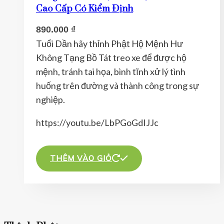
Các
Cao Cấp Có Kiểm Định
tùy
890.000
₫
chọn
Tuổi Dần hãy thỉnh Phật Hộ Mệnh Hư
có
Không Tạng Bồ Tát treo xe để được hộ
thể
mệnh, tránh tai họa, bình tĩnh xử lý tình
được
huống trên đường và thành công trong sự
chọn
nghiệp.
trên
trang
https://youtu.be/LbPGoGdIJJc
sản
phẩm
THÊM VÀO GIỎ