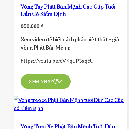
thể.
Vòng Tay Phật Bản Mệnh Cao Cấp Tuổi
Các
Dần Có Kiểm Định
tùy
950.000
₫
chọn
có
Xem video để biết cách phân biệt thật – giả
thể
vòng Phật Bản Mệnh:
được
chọn
https://youtu.be/cVKqUP3aq6U
trên
Sản
trang
phẩm
XEM NGAY
sản
này
phẩm
có
nhiều
biến
thể.
Vòng Treo Xe Phật Bản Mệnh Tuổi Dần