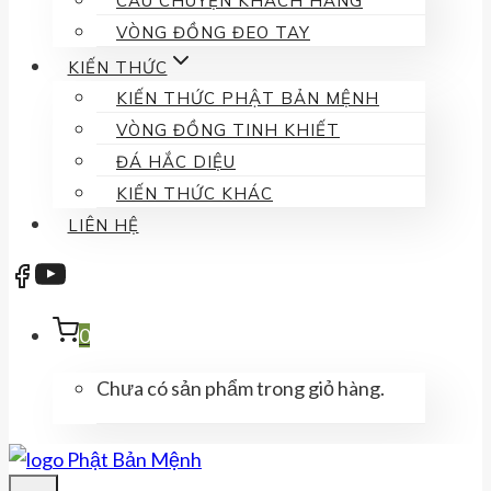
CÂU CHUYỆN KHÁCH HÀNG
VÒNG ĐỒNG ĐEO TAY
KIẾN THỨC
KIẾN THỨC PHẬT BẢN MỆNH
VÒNG ĐỒNG TINH KHIẾT
ĐÁ HẮC DIỆU
KIẾN THỨC KHÁC
LIÊN HỆ
0
Chưa có sản phẩm trong giỏ hàng.