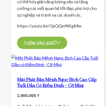
có thể hóa giải năng lượng xấu và tăng
chọn
cường các mối quan hệ tốt đẹp, phù trợ cho
trên
sự nghiệp và tránh xa các duyên ác.
trang
sản
https://youtu.be/OpQQmNKg84w
phẩm
THÊM VÀO GIỎ
Mặt Phật Bản Mệnh Ngọc Bích Cao Cấp
Tuổi Dần Có Kiểm Định – Cỡ Mini
1.900.000
₫