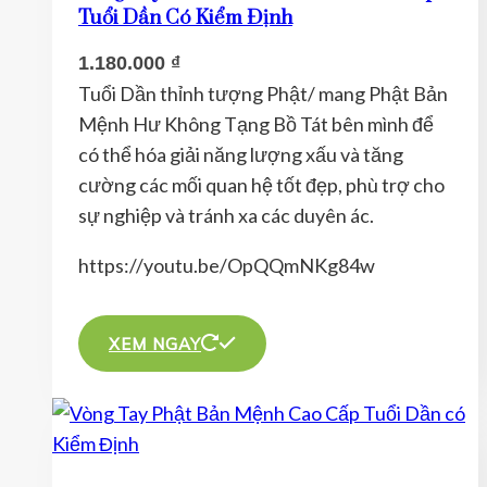
Tuổi Dần Có Kiểm Định
1.180.000
₫
Tuổi Dần thỉnh tượng Phật/ mang Phật Bản
Mệnh Hư Không Tạng Bồ Tát bên mình để
có thể hóa giải năng lượng xấu và tăng
cường các mối quan hệ tốt đẹp, phù trợ cho
sự nghiệp và tránh xa các duyên ác.
https://youtu.be/OpQQmNKg84w
Sản
phẩm
XEM NGAY
này
có
nhiều
biến