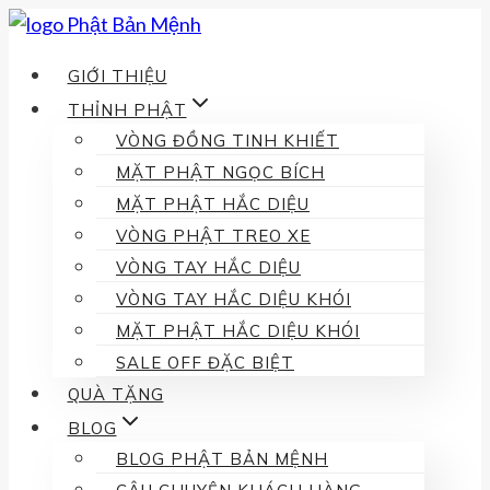
Skip
to
GIỚI THIỆU
content
THỈNH PHẬT
VÒNG ĐỒNG TINH KHIẾT
MẶT PHẬT NGỌC BÍCH
MẶT PHẬT HẮC DIỆU
VÒNG PHẬT TREO XE
VÒNG TAY HẮC DIỆU
VÒNG TAY HẮC DIỆU KHÓI
MẶT PHẬT HẮC DIỆU KHÓI
SALE OFF ĐẶC BIỆT
QUÀ TẶNG
BLOG
BLOG PHẬT BẢN MỆNH