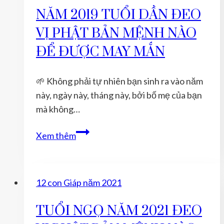
VỊ
NĂM 2019 TUỔI DẦN ĐEO
PHẬT
VỊ PHẬT BẢN MỆNH NÀO
BẢN
MỆNH
ĐỂ ĐƯỢC MAY MẮN
NÀO
ĐỂ
🌱 Không phải tự nhiên bạn sinh ra vào năm
ĐƯỢC
này, ngày này, tháng này, bởi bố mẹ của bạn
MAY
mà không…
MẮN
NĂM
Xem thêm
2019
TUỔI
DẦN
12 con Giáp năm 2021
ĐEO
VỊ
TUỔI NGỌ NĂM 2021 ĐEO
PHẬT