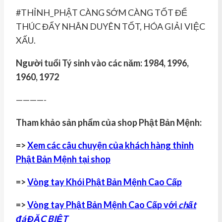
#THỈNH_PHẬT CÀNG SỚM CÀNG TỐT ĐỂ
THÚC ĐẨY NHÂN DUYÊN TỐT, HÓA GIẢI VIỆC
XẤU.
Người tuổi Tý sinh vào các năm: 1984, 1996,
1960, 1972
————-
Tham khảo sản phẩm của shop Phật Bản Mệnh:
=>
Xem các câu chuyện của khách hàng thỉnh
Phật Bản Mệnh tại shop
=>
Vòng tay Khói Phật Bản Mệnh Cao Cấp
=>
Vòng tay Phật Bản Mệnh Cao Cấp với
chất
đá ĐẶC BIỆT