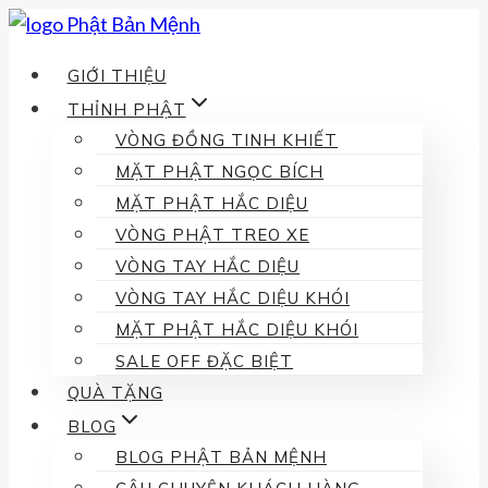
Skip
to
GIỚI THIỆU
content
THỈNH PHẬT
VÒNG ĐỒNG TINH KHIẾT
MẶT PHẬT NGỌC BÍCH
MẶT PHẬT HẮC DIỆU
VÒNG PHẬT TREO XE
VÒNG TAY HẮC DIỆU
VÒNG TAY HẮC DIỆU KHÓI
MẶT PHẬT HẮC DIỆU KHÓI
SALE OFF ĐẶC BIỆT
QUÀ TẶNG
BLOG
BLOG PHẬT BẢN MỆNH