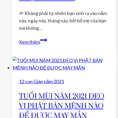
NÀO
ĐỂ
🌱 Không phải tự nhiên bạn sinh ra vào năm
ĐƯỢC
này, ngày này, tháng này, bởi bố mẹ của bạn
MAY
mà không…
MẮN
NĂM
Xem thêm
2019
TUỔI
TỴ
ĐEO
VỊ
12 con Giáp năm 2021
PHẬT
BẢN
TUỔI MÙI NĂM 2021 ĐEO
MỆNH
VỊ PHẬT BẢN MỆNH NÀO
NÀO
ĐỂ
ĐỂ ĐƯỢC MAY MẮN