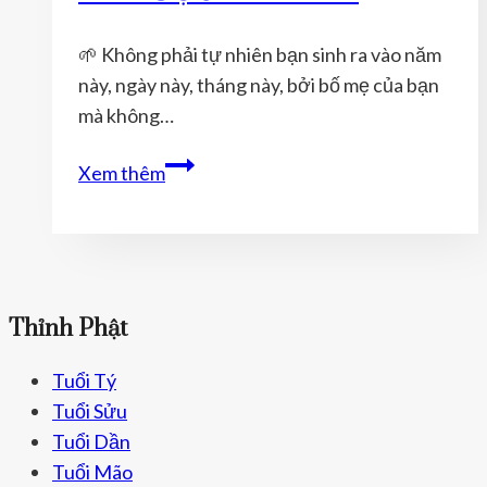
ĐƯỢC
MAY
🌱 Không phải tự nhiên bạn sinh ra vào năm
MẮN
này, ngày này, tháng này, bởi bố mẹ của bạn
mà không…
TUỔI
Xem thêm
MÙI
NĂM
2021
ĐEO
VỊ
Thỉnh Phật
PHẬT
BẢN
Tuổi Tý
MỆNH
Tuổi Sửu
NÀO
Tuổi Dần
ĐỂ
Tuổi Mão