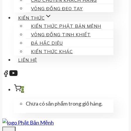
CÂU CHUYỆN KHÁCH HÀNG
VÒNG ĐỒNG ĐEO TAY
KIẾN THỨC
KIẾN THỨC PHẬT BẢN MỆNH
VÒNG ĐỒNG TINH KHIẾT
ĐÁ HẮC DIỆU
KIẾN THỨC KHÁC
LIÊN HỆ
0
Chưa có sản phẩm trong giỏ hàng.