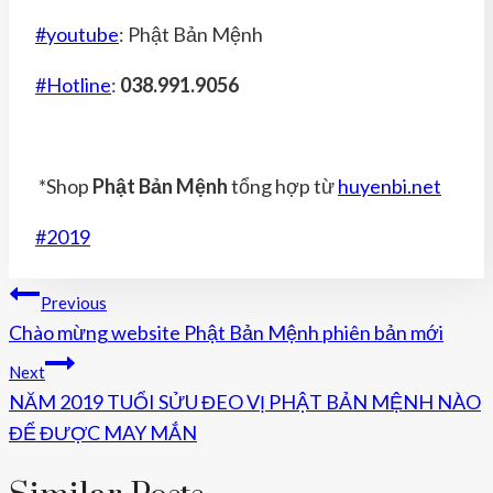
#youtube
: Phật Bản Mệnh
#Hotline
:
038.991.9056
*Shop
Phật Bản Mệnh
tổng hợp từ
huyenbi.net
Post
#
2019
Tags:
Điều
Previous
Chào mừng website Phật Bản Mệnh phiên bản mới
Hướng
Next
Bài
NĂM 2019 TUỔI SỬU ĐEO VỊ PHẬT BẢN MỆNH NÀO
Viết
ĐỂ ĐƯỢC MAY MẮN