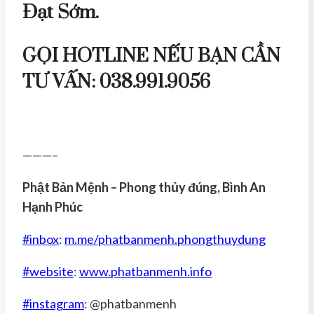
Đạt Sớm.
GỌI HOTLINE NẾU BẠN CẦN
TƯ VẤN:
038.991.9056
———–
Phật Bản Mệnh – Phong thủy đúng, Bình An
Hạnh Phúc
#inbox
:
m.me/phatbanmenh.phongthuydung
#website
:
www.phatbanmenh.info
#instagram
: @phatbanmenh