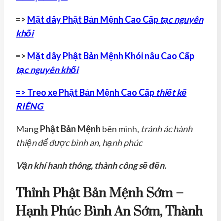
=>
Mặt dây Phật Bản Mệnh Cao Cấp
tạc nguyên
khối
=>
Mặt dây Phật Bản Mệnh Khói nâu Cao Cấp
tạc nguyên khối
=> Treo xe Phật Bản Mệnh Cao Cấp
thiết kế
RIÊNG
Mang
Phật Bản Mệnh
bên mình,
tránh ác hành
thiện để được bình an, hạnh phúc
Vận khí hanh thông, thành công sẽ đến.
Thỉnh Phật Bản Mệnh Sớm –
Hạnh Phúc Bình An Sớm, Thành