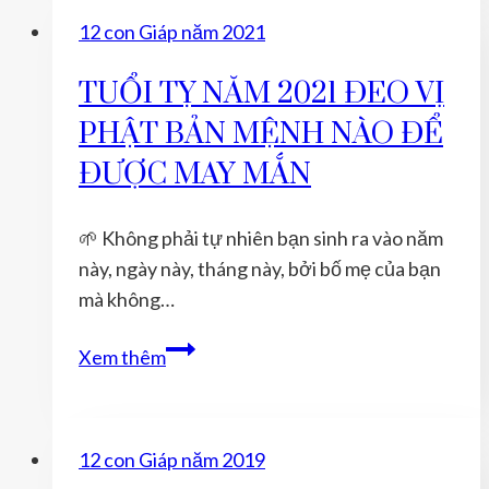
12
12 con Giáp năm 2021
con
giáp
TUỔI TỴ NĂM 2021 ĐEO VỊ
đeo
PHẬT BẢN MỆNH NÀO ĐỂ
Phật
Bản
ĐƯỢC MAY MẮN
Mệnh
nào
🌱 Không phải tự nhiên bạn sinh ra vào năm
để
này, ngày này, tháng này, bởi bố mẹ của bạn
được
mà không…
may
mắn
TUỔI
Xem thêm
TỴ
NĂM
2021
12 con Giáp năm 2019
ĐEO