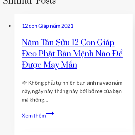
Similar Posts
12 con Giáp năm 2021
Năm Tân Sửu 12 Con Giáp
Đeo Phật Bản Mệnh Nào Để
Được May Mắn
🌱 Không phải tự nhiên bạn sinh ra vào năm
này, ngày này, tháng này, bởi bố mẹ của bạn
mà không…
Năm
Xem thêm
Tân
Sửu