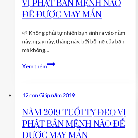
VỊ PHẬT BẢN MỆNH NÀO
BẢN
MỆNH
ĐỂ ĐƯỢC MAY MẮN
NÀO
ĐỂ
🌱 Không phải tự nhiên bạn sinh ra vào năm
ĐƯỢC
này, ngày này, tháng này, bởi bố mẹ của bạn
MAY
mà không…
MẮN
TUỔI
Xem thêm
NGỌ
NĂM
2021
12 con Giáp năm 2019
ĐEO
VỊ
NĂM 2019 TUỔI TỴ ĐEO VỊ
PHẬT
PHẬT BẢN MỆNH NÀO ĐỂ
BẢN
MỆNH
ĐƯỢC MAY MẮN