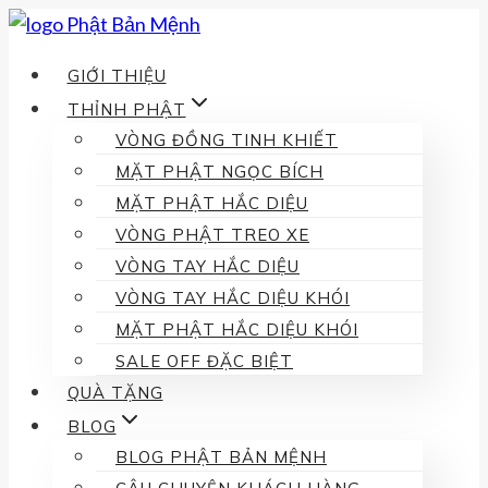
Skip
to
GIỚI THIỆU
content
THỈNH PHẬT
VÒNG ĐỒNG TINH KHIẾT
MẶT PHẬT NGỌC BÍCH
MẶT PHẬT HẮC DIỆU
VÒNG PHẬT TREO XE
VÒNG TAY HẮC DIỆU
VÒNG TAY HẮC DIỆU KHÓI
MẶT PHẬT HẮC DIỆU KHÓI
SALE OFF ĐẶC BIỆT
QUÀ TẶNG
BLOG
BLOG PHẬT BẢN MỆNH