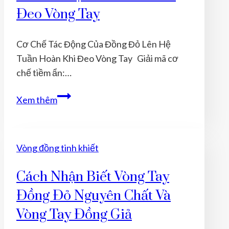
Cân
Đeo Vòng Tay
Bằng
Năng
Cơ Chế Tác Động Của Đồng Đỏ Lên Hệ
Lượng
Tuần Hoàn Khi Đeo Vòng Tay Giải mã cơ
Cơ
chế tiềm ẩn:…
Thể?
Cơ
Xem thêm
Chế
Tác
Động
Vòng đồng tinh khiết
Của
Đồng
Cách Nhận Biết Vòng Tay
Đỏ
Đồng Đỏ Nguyên Chất Và
Lên
Hệ
Vòng Tay Đồng Giả
Tuần