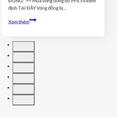
ĐỒNG: => Mua vòng đồng đỏ 99% có kiểm
Đồng
định TẠI ĐÂY Vòng đồng bị…
Giả
HƯỚNG
Xem thêm
DẪN
03
CÁCH
LÀM
SÁNG
VÒNG
ĐỒNG
TRONG
30
GIÂY