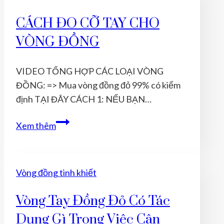
TÂM
CÁCH ĐO CỠ TAY CHO
LINH
VÒNG ĐỒNG
CỦA
CHIẾC
VÒNG
VIDEO TỔNG HỢP CÁC LOẠI VÒNG
ĐỒNG
ĐỒNG: => Mua vòng đồng đỏ 99% có kiểm
định TẠI ĐÂY CÁCH 1: NẾU BẠN…
CÁCH
Xem thêm
ĐO
CỠ
TAY
Vòng đồng tinh khiết
CHO
VÒNG
Vòng Tay Đồng Đỏ Có Tác
ĐỒNG
Dụng Gì Trong Việc Cân