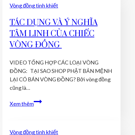
Vòng đồng tinh khiết
LÀM
SÁNG
TÁC DỤNG VÀ Ý NGHĨA
VÒNG
TÂM LINH CỦA CHIẾC
ĐỒNG
TRONG
VÒNG ĐỒNG
30
GIÂY
VIDEO TỔNG HỢP CÁC LOẠI VÒNG
ĐỒNG: TẠI SAO SHOP PHẬT BẢN MỆNH
LẠI CÓ BÁN VÒNG ĐỒNG? Bởi vòng đồng
cũng là…
TÁC
Xem thêm
DỤNG
VÀ
Ý
Vòng đồng tinh khiết
NGHĨA