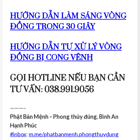
HƯỚNG DẪN LÀM SÁNG VÒNG
ĐỒNG TRONG 30 GIÂY
HƯỚNG DẪN TỰ XỬ LÝ VÒNG
ĐỒNG BỊ CONG VÊNH
GỌI HOTLINE NẾU BẠN CẦN
TƯ VẤN: 038.991.9056
———–
Phật Bản Mệnh – Phong thủy đúng, Bình An
Hạnh Phúc
#inbox
:
m.me/phatbanmenh.phongthuydung