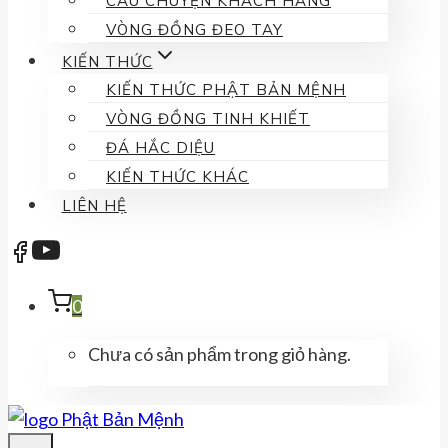
CÂU CHUYỆN KHÁCH HÀNG
VÒNG ĐỒNG ĐEO TAY
KIẾN THỨC
KIẾN THỨC PHẬT BẢN MỆNH
VÒNG ĐỒNG TINH KHIẾT
ĐÁ HẮC DIỆU
KIẾN THỨC KHÁC
LIÊN HỆ
0
Chưa có sản phẩm trong giỏ hàng.