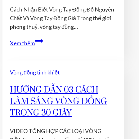
Hoàn
Cách Nhận Biết Vòng Tay Đồng Đỏ Nguyên
Khi
Chất Và Vòng Tay Đồng Giả Trong thế giới
Đeo
phong thuỷ, vòng tay đồng…
Vòng
Tay
Cách
Xem thêm
Nhận
Biết
Vòng
Vòng đồng tinh khiết
Tay
Đồng
HƯỚNG DẪN 03 CÁCH
Đỏ
LÀM SÁNG VÒNG ĐỒNG
Nguyên
Chất
TRONG 30 GIÂY
Và
Vòng
VIDEO TỔNG HỢP CÁC LOẠI VÒNG
Tay