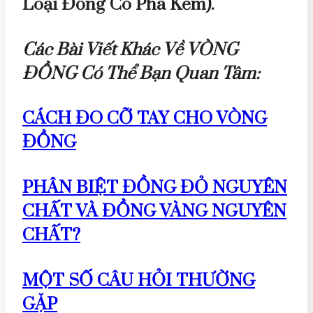
Loại Đồng Có Pha Kẽm).
Các Bài Viết Khác Về VÒNG
ĐỒNG Có Thể Bạn Quan Tâm:
CÁCH ĐO CỠ TAY CHO VÒNG
ĐỒNG
PHÂN BIỆT ĐỒNG ĐỎ NGUYÊN
CHẤT VÀ ĐỒNG VÀNG NGUYÊN
CHẤT?
MỘT SỐ CÂU HỎI THƯỜNG
GẶP