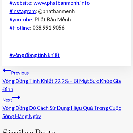
#website
:
www.phatbanmenh.info
#instagram
: @phatbanmenh
#youtube
: Phật Bản Mệnh
#Hotline
:
038.991.9056
Post
#
vòng đồng tinh khiết
Tags:
Điều
Previous
Vòng Đồng Tinh Khiết 99,9% – Bí Mật Sức Khỏe Gia
Hướng
Đình
Bài
Next
Viết
Vòng Đồng Đỏ Cách Sử Dụng Hiệu Quả Trong Cuộc
Sống Hàng Ngày