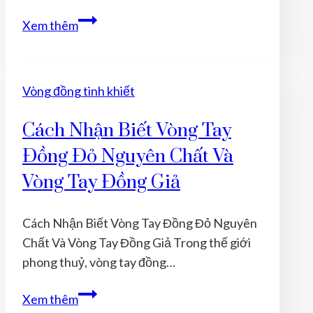
Cơ
Xem thêm
Chế
Tác
Động
Vòng đồng tinh khiết
Của
Đồng
Cách Nhận Biết Vòng Tay
Đỏ
Đồng Đỏ Nguyên Chất Và
Lên
Hệ
Vòng Tay Đồng Giả
Tuần
Hoàn
Cách Nhận Biết Vòng Tay Đồng Đỏ Nguyên
Khi
Chất Và Vòng Tay Đồng Giả Trong thế giới
Đeo
phong thuỷ, vòng tay đồng…
Vòng
Tay
Cách
Xem thêm
Nhận