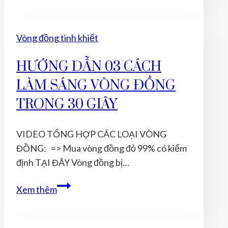
Biết
Vòng
Vòng đồng tinh khiết
Tay
Đồng
HƯỚNG DẪN 03 CÁCH
Đỏ
LÀM SÁNG VÒNG ĐỒNG
Nguyên
Chất
TRONG 30 GIÂY
Và
Vòng
VIDEO TỔNG HỢP CÁC LOẠI VÒNG
Tay
ĐỒNG: => Mua vòng đồng đỏ 99% có kiểm
Đồng
định TẠI ĐÂY Vòng đồng bị…
Giả
HƯỚNG
Xem thêm
DẪN
03
CÁCH