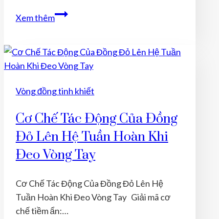
Vòng
Xem thêm
Tay
Đồng
Đỏ
Có
Tác
Vòng đồng tinh khiết
Dụng
Gì
Cơ Chế Tác Động Của Đồng
Trong
Đỏ Lên Hệ Tuần Hoàn Khi
Việc
Cân
Đeo Vòng Tay
Bằng
Năng
Cơ Chế Tác Động Của Đồng Đỏ Lên Hệ
Lượng
Tuần Hoàn Khi Đeo Vòng Tay Giải mã cơ
Cơ
chế tiềm ẩn:…
Thể?