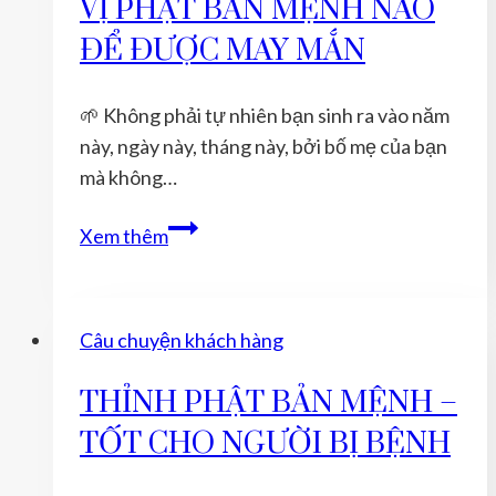
VỊ PHẬT BẢN MỆNH NÀO
BẢN
MỆNH
ĐỂ ĐƯỢC MAY MẮN
NÀO
ĐỂ
🌱 Không phải tự nhiên bạn sinh ra vào năm
ĐƯỢC
này, ngày này, tháng này, bởi bố mẹ của bạn
MAY
mà không…
MẮN
TUỔI
Xem thêm
MÃO
NĂM
2021
Câu chuyện khách hàng
ĐEO
VỊ
THỈNH PHẬT BẢN MỆNH –
PHẬT
TỐT CHO NGƯỜI BỊ BỆNH
BẢN
MỆNH