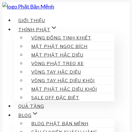
Skip
to
GIỚI THIỆU
content
THỈNH PHẬT
VÒNG ĐỒNG TINH KHIẾT
MẶT PHẬT NGỌC BÍCH
MẶT PHẬT HẮC DIỆU
VÒNG PHẬT TREO XE
VÒNG TAY HẮC DIỆU
VÒNG TAY HẮC DIỆU KHÓI
MẶT PHẬT HẮC DIỆU KHÓI
SALE OFF ĐẶC BIỆT
QUÀ TẶNG
BLOG
BLOG PHẬT BẢN MỆNH