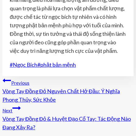
quan trọng là phải lựa chọn vật phẩm chất lượng,
được chế tác từ ngọc bích tự nhiên và có hình
tượng phật bản mệnh phù hợp với tuổi của mình.
Đồng thời, sự tin tưởng và thái độ sống thiện lành
của người đeo cũng góp phần quan trọng vào
việc duy trì năng lượng tích cực của vật phẩm.
Post
#
Ngọc Bích
#
phật bản mệnh
Tags:
Điều
Previous
Vòng Tay Đồng Đỏ Nguyên Chất Hở Đầu: Ý Nghĩa
Hướng
Phong Thủy, Sức Khỏe
Bài
Next
Viết
Vòng Tay Đồng Đỏ & Huyệt Đạo Cổ Tay: Tác Động Nào
Đang Xảy Ra?