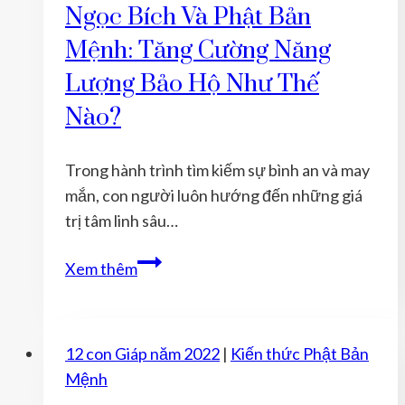
BẢN
Ngọc Bích Và Phật Bản
MỆNH
Mệnh: Tăng Cường Năng
Lượng Bảo Hộ Như Thế
Nào?
Trong hành trình tìm kiếm sự bình an và may
mắn, con người luôn hướng đến những giá
trị tâm linh sâu…
Ngọc
Xem thêm
Bích
Và
Phật
12 con Giáp năm 2022
|
Kiến thức Phật Bản
Bản
Mệnh
Mệnh: