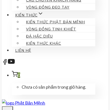
CÂU CHUYỆN KHÁCH HÀNG
VÒNG ĐỒNG ĐEO TAY
KIẾN THỨC
KIẾN THỨC PHẬT BẢN MỆNH
VÒNG ĐỒNG TINH KHIẾT
ĐÁ HẮC DIỆU
KIẾN THỨC KHÁC
LIÊN HỆ
0
Chưa có sản phẩm trong giỏ hàng.