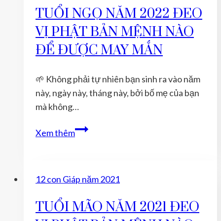
Tăng
TUỔI NGỌ NĂM 2022 ĐEO
Cường
VỊ PHẬT BẢN MỆNH NÀO
Năng
Lượng
ĐỂ ĐƯỢC MAY MẮN
Bảo
Hộ
🌱 Không phải tự nhiên bạn sinh ra vào năm
Như
này, ngày này, tháng này, bởi bố mẹ của bạn
Thế
mà không…
Nào?
TUỔI
Xem thêm
NGỌ
NĂM
2022
12 con Giáp năm 2021
ĐEO
VỊ
TUỔI MÃO NĂM 2021 ĐEO
PHẬT