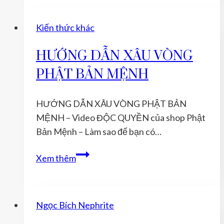
Của
Phật
Kiến thức khác
Bản
Mệnh
HƯỚNG DẪN XÂU VÒNG
Đá
PHẬT BẢN MỆNH
Hắc
Diệu
Đối
HƯỚNG DẪN XÂU VÒNG PHẬT BẢN
Với
MỆNH – Video ĐỘC QUYỀN của shop Phật
Sức
Bản Mệnh – Làm sao để bạn có…
Khỏe
HƯỚNG
Xem thêm
Và
DẪN
Bình
XÂU
An
VÒNG
Ngọc Bích Nephrite
PHẬT