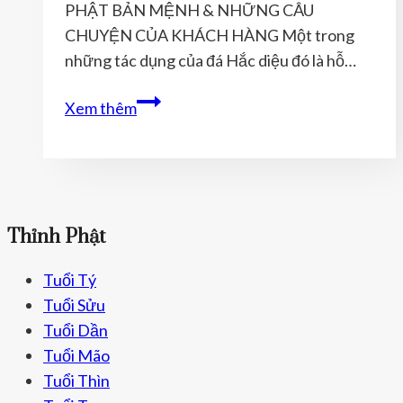
NÀO
PHẬT BẢN MỆNH & NHỮNG CÂU
ĐỂ
CHUYỆN CỦA KHÁCH HÀNG Một trong
ĐƯỢC
những tác dụng của đá Hắc diệu đó là hỗ…
MAY
THỈNH
Xem thêm
MẮN
PHẬT
BẢN
MỆNH
–
TỐT
Thỉnh Phật
CHO
NGƯỜI
Tuổi Tý
BỊ
Tuổi Sửu
BỆNH
Tuổi Dần
Tuổi Mão
Tuổi Thìn