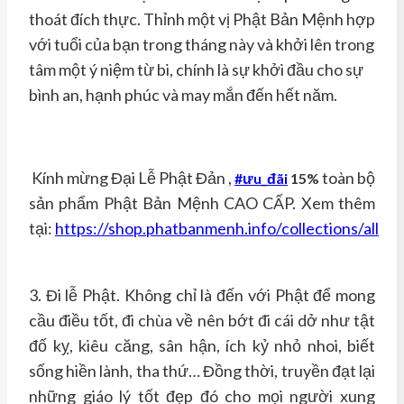
thoát đích thực. Thỉnh một vị Phật Bản Mệnh hợp
với tuổi của bạn trong tháng này và khởi lên trong
tâm một ý niệm từ bi, chính là sự khởi đầu cho sự
bình an, hạnh phúc và may mắn đến hết năm.
Kính mừng Đại Lễ Phật Đản ,
toàn bộ
#ưu_đãi
15%
sản phẩm Phật Bản Mệnh CAO CẤP. Xem thêm
tại:
https://shop.phatbanmenh.info/collections/all
3. Đi lễ Phật. Không chỉ là đến với Phật để mong
cầu điều tốt, đi chùa về nên bớt đi cái dở như tật
đố kỵ, kiêu căng, sân hận, ích kỷ nhỏ nhoi, biết
sống hiền lành, tha thứ… Đồng thời, truyền đạt lại
những giáo lý tốt đẹp đó cho mọi người xung