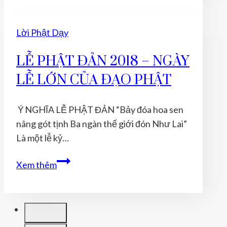
ĐỜI
Lời Phật Dạy
LỄ PHẬT ĐẢN 2018 – NGÀY
LỄ LỚN CỦA ĐẠO PHẬT
Ý NGHĨA LỄ PHẬT ĐẢN “Bảy đóa hoa sen
nâng gót tịnh Ba ngàn thế giới đón Như Lai”
Là một lễ kỷ…
LỄ
Xem thêm
PHẬT
ĐẢN
2018
–