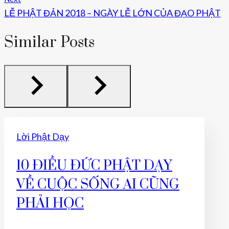
Viết
LỄ PHẬT ĐẢN 2018 – NGÀY LỄ LỚN CỦA ĐẠO PHẬT
Similar Posts
Lời Phật Dạy
10 ĐIỀU ĐỨC PHẬT DẠY
VỀ CUỘC SỐNG AI CŨNG
PHẢI HỌC