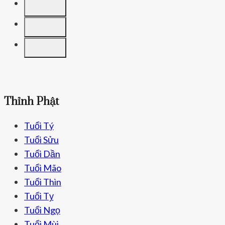
NGÀY
LỄ
LỚN
CỦA
ĐẠO
PHẬT
Thỉnh Phật
Tuổi Tý
Tuổi Sửu
Tuổi Dần
Tuổi Mão
Tuổi Thìn
Tuổi Tỵ
Tuổi Ngọ
Tuổi Mùi