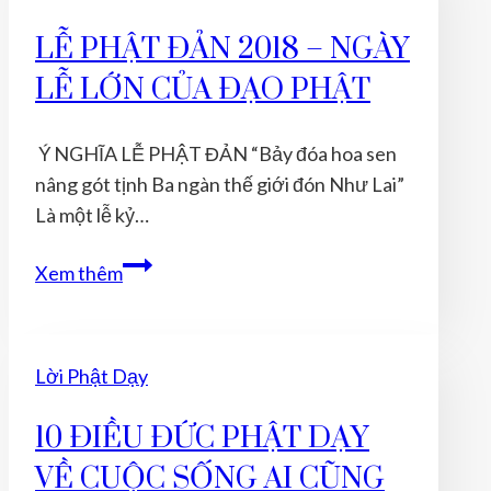
LỄ PHẬT ĐẢN 2018 – NGÀY
LỄ LỚN CỦA ĐẠO PHẬT
Ý NGHĨA LỄ PHẬT ĐẢN “Bảy đóa hoa sen
nâng gót tịnh Ba ngàn thế giới đón Như Lai”
Là một lễ kỷ…
LỄ
Xem thêm
PHẬT
ĐẢN
2018
Lời Phật Dạy
–
NGÀY
10 ĐIỀU ĐỨC PHẬT DẠY
LỄ
VỀ CUỘC SỐNG AI CŨNG
LỚN