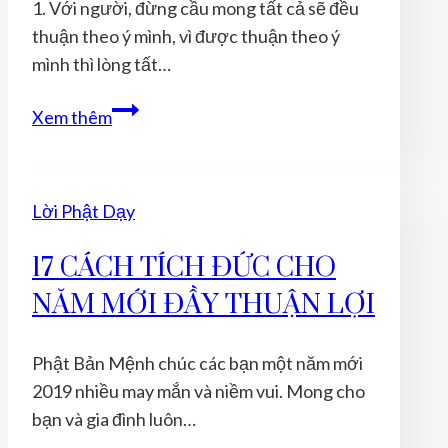
1. Với người, đừng cầu mong tất cả sẽ đều
thuận theo ý mình, vì được thuận theo ý
mình thì lòng tất…
10
Xem thêm
ĐIỀU
ĐỨC
PHẬT
Lời Phật Dạy
DẠY
VỀ
17 CÁCH TÍCH ĐỨC CHO
CUỘC
NĂM MỚI ĐẦY THUẬN LỢI
SỐNG
AI
CŨNG
Phật Bản Mệnh chúc các bạn một năm mới
PHẢI
2019 nhiều may mắn và niềm vui. Mong cho
HỌC
bạn và gia đình luôn…