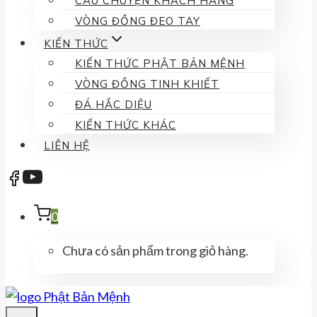
CÂU CHUYỆN KHÁCH HÀNG
VÒNG ĐỒNG ĐEO TAY
KIẾN THỨC
KIẾN THỨC PHẬT BẢN MỆNH
VÒNG ĐỒNG TINH KHIẾT
ĐÁ HẮC DIỆU
KIẾN THỨC KHÁC
LIÊN HỆ
0
Chưa có sản phẩm trong giỏ hàng.