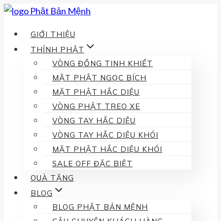
Skip
to
GIỚI THIỆU
content
THỈNH PHẬT
VÒNG ĐỒNG TINH KHIẾT
MẶT PHẬT NGỌC BÍCH
MẶT PHẬT HẮC DIỆU
VÒNG PHẬT TREO XE
VÒNG TAY HẮC DIỆU
VÒNG TAY HẮC DIỆU KHÓI
MẶT PHẬT HẮC DIỆU KHÓI
SALE OFF ĐẶC BIỆT
QUÀ TẶNG
BLOG
BLOG PHẬT BẢN MỆNH