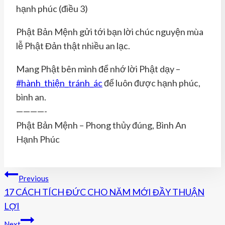
hạnh phúc (điều 3)
Phật Bản Mệnh gửi tới bạn lời chúc nguyện mùa
lễ Phật Đản thật nhiều an lạc.
Mang Phật bên mình để nhớ lời Phật dạy –
#hành_thiện_tránh_ác
để luôn được hạnh phúc,
bình an.
————-
Phật Bản Mệnh – Phong thủy đúng, Bình An
Hạnh Phúc
Điều
Previous
17 CÁCH TÍCH ĐỨC CHO NĂM MỚI ĐẦY THUẬN
Hướng
LỢI
Bài
Next