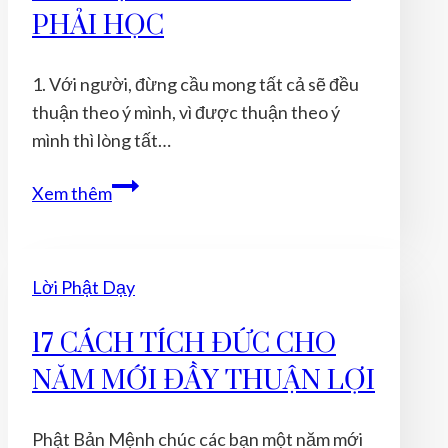
CỦA
PHẢI HỌC
ĐẠO
PHẬT
1. Với người, đừng cầu mong tất cả sẽ đều
thuận theo ý mình, vì được thuận theo ý
mình thì lòng tất…
10
Xem thêm
ĐIỀU
ĐỨC
PHẬT
Lời Phật Dạy
DẠY
VỀ
17 CÁCH TÍCH ĐỨC CHO
CUỘC
NĂM MỚI ĐẦY THUẬN LỢI
SỐNG
AI
CŨNG
Phật Bản Mệnh chúc các bạn một năm mới