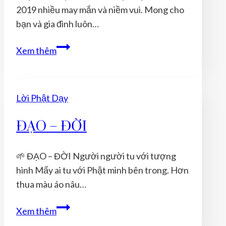
PHẢI
2019 nhiều may mắn và niềm vui. Mong cho
HỌC
bạn và gia đình luôn…
17
Xem thêm
CÁCH
TÍCH
ĐỨC
Lời Phật Dạy
CHO
NĂM
ĐẠO – ĐỜI
MỚI
ĐẦY
🌱 ĐẠO – ĐỜI Người người tu với tượng
THUẬN
hình Mấy ai tu với Phật mình bên trong. Hơn
LỢI
thua màu áo nâu…
ĐẠO
Xem thêm
–