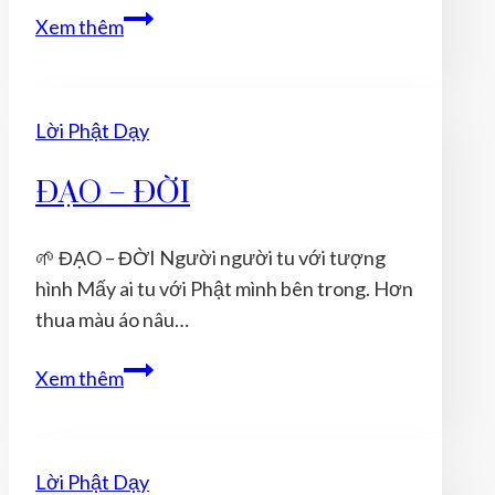
17
Xem thêm
CÁCH
TÍCH
ĐỨC
Lời Phật Dạy
CHO
NĂM
ĐẠO – ĐỜI
MỚI
ĐẦY
🌱 ĐẠO – ĐỜI Người người tu với tượng
THUẬN
hình Mấy ai tu với Phật mình bên trong. Hơn
LỢI
thua màu áo nâu…
ĐẠO
Xem thêm
–
ĐỜI
Lời Phật Dạy