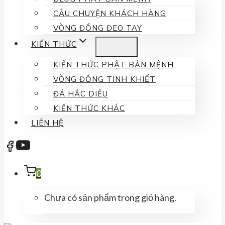
CÂU CHUYỆN KHÁCH HÀNG
VÒNG ĐỒNG ĐEO TAY
KIẾN THỨC
KIẾN THỨC PHẬT BẢN MỆNH
VÒNG ĐỒNG TINH KHIẾT
ĐÁ HẮC DIỆU
KIẾN THỨC KHÁC
LIÊN HỆ
0
Chưa có sản phẩm trong giỏ hàng.