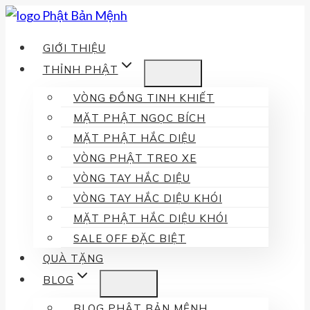
Skip
to
GIỚI THIỆU
content
THỈNH PHẬT
VÒNG ĐỒNG TINH KHIẾT
MẶT PHẬT NGỌC BÍCH
MẶT PHẬT HẮC DIỆU
VÒNG PHẬT TREO XE
VÒNG TAY HẮC DIỆU
VÒNG TAY HẮC DIỆU KHÓI
MẶT PHẬT HẮC DIỆU KHÓI
SALE OFF ĐẶC BIỆT
QUÀ TẶNG
BLOG
BLOG PHẬT BẢN MỆNH