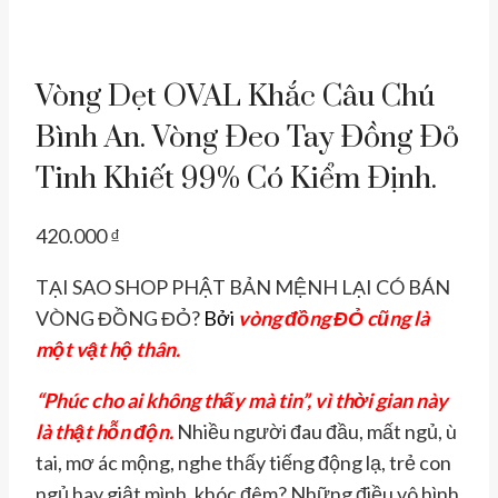
Vòng Dẹt OVAL Khắc Câu Chú
Bình An. Vòng Đeo Tay Đồng Đỏ
Tinh Khiết 99% Có Kiểm Định.
420.000
₫
TẠI SAO SHOP PHẬT BẢN MỆNH LẠI CÓ BÁN
VÒNG ĐỒNG ĐỎ?
Bởi
vòng đồng ĐỎ cũng là
một vật hộ thân.
“Phúc cho ai không thấy mà tin”, vì thời gian này
là thật hỗn độn.
Nhiều người đau đầu, mất ngủ, ù
tai, mơ ác mộng, nghe thấy tiếng động lạ, trẻ con
ngủ hay giật mình, khóc đêm? Những điều vô hình