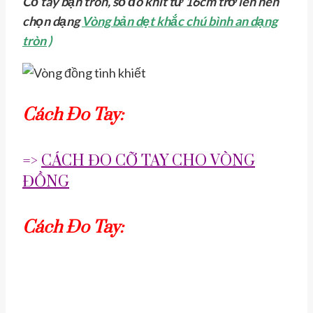
Cổ tay bạn tròn, số đo khít từ 16cm trở lên nên
chọn dạng
Vòng bản dẹt khắc chú bình an dạng
tròn )
Cách Đo Tay:
=>
CÁCH ĐO CỠ TAY CHO VÒNG
ĐỒNG
Cách Đo Tay: