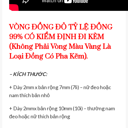
VÒNG ĐỒNG ĐỎ TỶ LỆ ĐỒNG
99% CÓ KIỂM ĐỊNH ĐI KÈM
(Không Phải Vòng Màu Vàng Là
Loại Đồng Có Pha Kẽm).
– KÍCH THƯỚC:
+ Dày 2mm x bản rộng 7mm (7li) – nữ đeo hoặc
nam thích bản nhỏ
+ Dày 2mmx bản rộng 10mm (10i) – thường nam
đeo hoặc nữ thích bản rộng