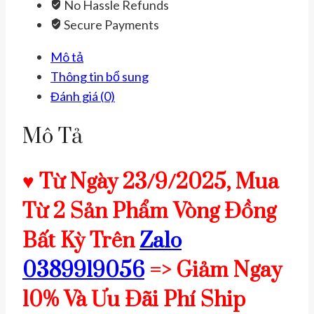
No Hassle Refunds
an.
Secure Payments
Vòng
đeo
Mô tả
tay
Thông tin bổ sung
đồng
Đánh giá (0)
đỏ
tinh
Mô Tả
khiết
99%
♥ Từ Ngày 23/9/2025, Mua
có
Từ 2 Sản Phẩm Vòng Đồng
kiểm
định.
Bất Kỳ Trên
Zalo
số
0389919056
=> Giảm Ngay
lượng
10% Và Ưu Đãi Phí Ship