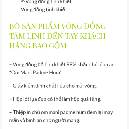
Vòng đồng tinh khiết
BỘ SẢN PHẨM VÒNG ĐỒNG
TÂM LINH ĐẾN TAY KHÁCH
HÀNG BAO GỒM:
– Vòng đồng đỏ tinh khiết 99% khắc chú bình an
“Om Mani Padme Hum”.
– Giấy kiểm định chất liệu cho mỗi vòng.
– Hộp lót lụa đẹp có thể làm hộp quà tặng.
– Thiệp in chú om mani padme hum đem lại may
mắn và bình an cho người mang.