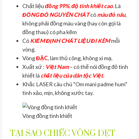
Chất liệu
đồng 99%
,
độ tinh khiết cao
.
Là
ĐỒNG ĐỎ NGUYÊN CHẤT
có
màu đỏ nâu
,
không phải đồng màu vàng (hay còn gọi là
đồng thau) có pha kẽm
Có
KIỂM ĐỊNH CHẤT LIỆU
ĐI KÈM
mỗi
vòng.
Vòng
ĐẶC
, làm thủ công, không xi mạ.
Xuất xứ :
Việt Nam
– có thể nói đồng đỏ tinh
khiết là
chất liệu của dân tộc Việt.
Khắc LASER câu chú “Om mani padme hum”
tinh xảo, mịn, không xước tay.
Vòng đồng tinh khiết
TẠI SAO CHIẾC VÒNG DẸT