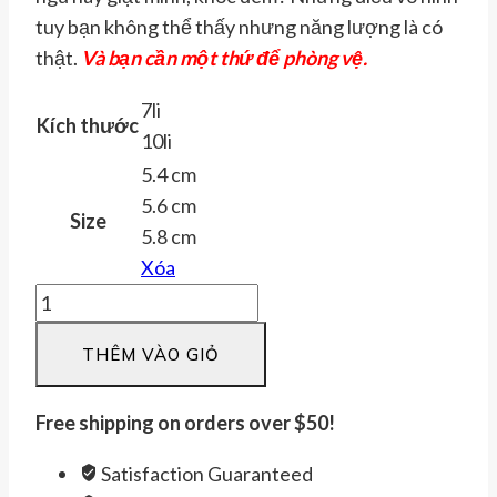
tuy bạn không thể thấy nhưng năng lượng là có
thật.
V
à bạn cần một thứ để phòng vệ.
7li
Kích thước
10li
5.4 cm
5.6 cm
Size
5.8 cm
Xóa
Vòng
dẹt
THÊM VÀO GIỎ
OVAL
khắc
câu
Free shipping on orders over $50!
chú
Satisfaction Guaranteed
bình