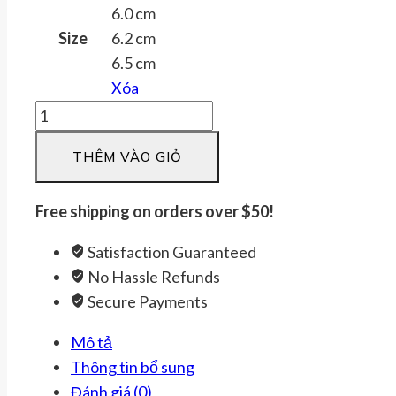
6.0 cm
Size
6.2 cm
6.5 cm
Xóa
Vòng
đồng
THÊM VÀO GIỎ
đeo
tay
dẹt
Free shipping on orders over $50!
dạng
Satisfaction Guaranteed
tròn
No Hassle Refunds
chất
Secure Payments
liệu
đồng
Mô tả
đỏ
Thông tin bổ sung
tinh
Đánh giá (0)