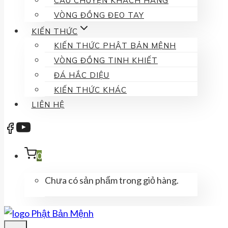
CÂU CHUYỆN KHÁCH HÀNG
VÒNG ĐỒNG ĐEO TAY
KIẾN THỨC
KIẾN THỨC PHẬT BẢN MỆNH
VÒNG ĐỒNG TINH KHIẾT
ĐÁ HẮC DIỆU
KIẾN THỨC KHÁC
LIÊN HỆ
0
Chưa có sản phẩm trong giỏ hàng.