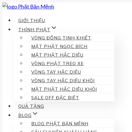
Skip
to
GIỚI THIỆU
content
THỈNH PHẬT
VÒNG ĐỒNG TINH KHIẾT
MẶT PHẬT NGỌC BÍCH
MẶT PHẬT HẮC DIỆU
VÒNG PHẬT TREO XE
VÒNG TAY HẮC DIỆU
VÒNG TAY HẮC DIỆU KHÓI
MẶT PHẬT HẮC DIỆU KHÓI
SALE OFF ĐẶC BIỆT
QUÀ TẶNG
BLOG
BLOG PHẬT BẢN MỆNH