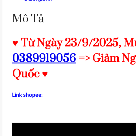
khiết
99%
Mô Tả
có
kiểm
định
♥ Từ Ngày 23/9/2025, M
số
0389919056
=> Giảm Nga
lượng
Quốc ♥
Link shopee: