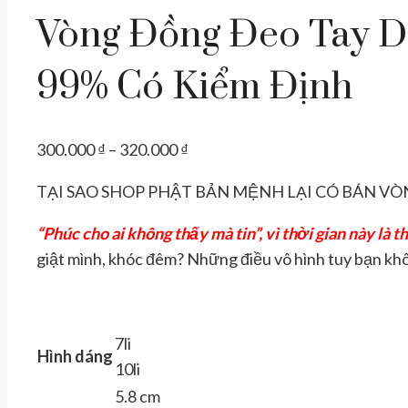
Vòng Đồng Đeo Tay Dẹ
99% Có Kiểm Định
Khoảng
300.000
₫
–
320.000
₫
giá:
TẠI SAO SHOP PHẬT BẢN MỆNH LẠI CÓ BÁN V
từ
300.000 ₫
“Phúc cho ai không thấy mà tin”, vì thời gian này là 
đến
giật mình, khóc đêm? Những điều vô hình tuy bạn kh
320.000 ₫
7li
Hình dáng
10li
5.8 cm