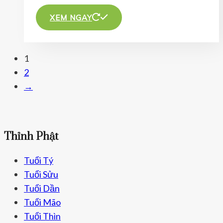
Sản
sản
phẩm
XEM NGAY
phẩm
này
có
1
nhiều
2
biến
→
thể.
Các
tùy
chọn
Thỉnh Phật
có
thể
Tuổi Tý
được
Tuổi Sửu
chọn
Tuổi Dần
trên
Tuổi Mão
trang
Tuổi Thìn