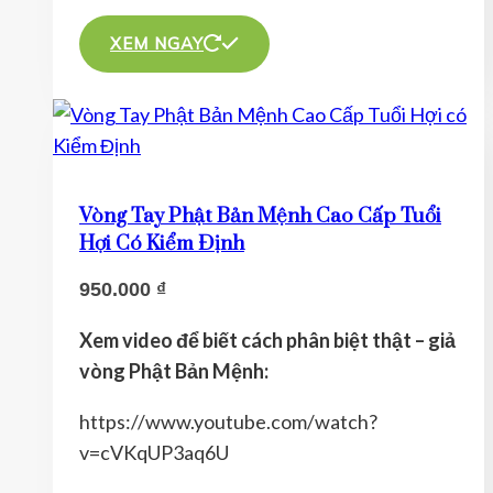
Sản
phẩm
XEM NGAY
này
có
nhiều
biến
thể.
Vòng Tay Phật Bản Mệnh Cao Cấp Tuổi
Các
Hợi Có Kiểm Định
tùy
950.000
₫
chọn
có
Xem video để biết cách phân biệt thật – giả
thể
vòng Phật Bản Mệnh:
được
chọn
https://www.youtube.com/watch?
trên
v=cVKqUP3aq6U
trang