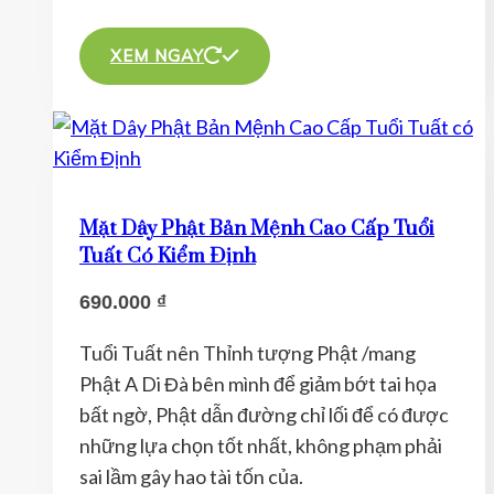
Sản
phẩm
XEM NGAY
này
có
nhiều
biến
thể.
Mặt Dây Phật Bản Mệnh Cao Cấp Tuổi
Các
Tuất Có Kiểm Định
tùy
690.000
₫
chọn
có
Tuổi Tuất nên Thỉnh tượng Phật /mang
thể
Phật A Di Đà bên mình để giảm bớt tai họa
được
bất ngờ, Phật dẫn đường chỉ lối để có được
chọn
những lựa chọn tốt nhất, không phạm phải
trên
sai lầm gây hao tài tốn của.
trang