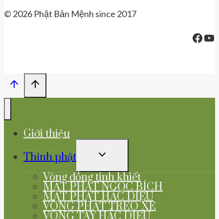
© 2026 Phật Bản Mệnh since 2017
Face
Yo
Giới thiệu
TOGGLE
Thỉnh phật
CHILD
MENU
Vòng đồng tinh khiết
MẶT PHẬT NGỌC BÍCH
MẶT PHẬT HẮC DIỆU
VÒNG PHẬT TREO XE
VÒNG TAY HẮC DIỆU