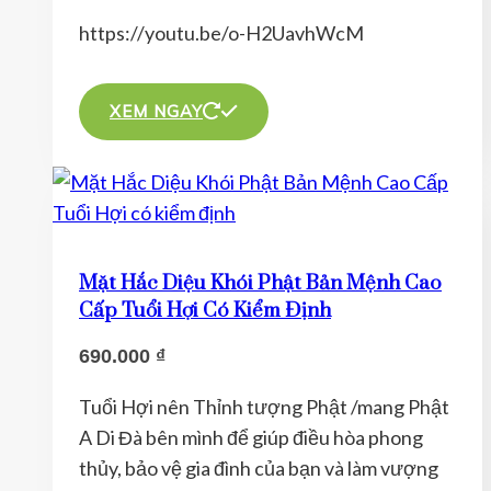
sản
https://youtu.be/o-H2UavhWcM
phẩm
Sản
phẩm
XEM NGAY
này
có
nhiều
biến
thể.
Mặt Hắc Diệu Khói Phật Bản Mệnh Cao
Các
Cấp Tuổi Hợi Có Kiểm Định
tùy
690.000
₫
chọn
có
Tuổi Hợi nên Thỉnh tượng Phật /mang Phật
thể
A Di Đà bên mình để giúp điều hòa phong
được
thủy, bảo vệ gia đình của bạn và làm vượng
chọn