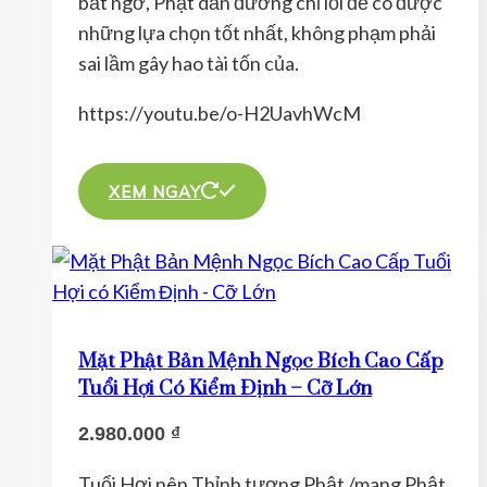
bất ngờ, Phật dẫn đường chỉ lối để có được
chọn
những lựa chọn tốt nhất, không phạm phải
trên
sai lầm gây hao tài tốn của.
trang
sản
https://youtu.be/o-H2UavhWcM
phẩm
Sản
phẩm
XEM NGAY
này
có
nhiều
biến
thể.
Mặt Phật Bản Mệnh Ngọc Bích Cao Cấp
Các
Tuổi Hợi Có Kiểm Định – Cỡ Lớn
tùy
2.980.000
₫
chọn
có
Tuổi Hợi nên Thỉnh tượng Phật /mang Phật