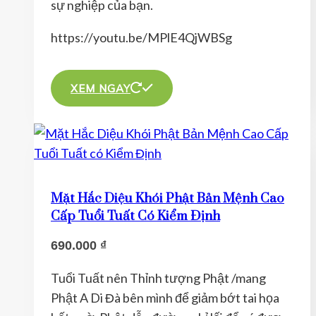
sự nghiệp của bạn.
trên
trang
https://youtu.be/MPlE4QjWBSg
sản
Sản
phẩm
phẩm
XEM NGAY
này
có
nhiều
biến
thể.
Mặt Hắc Diệu Khói Phật Bản Mệnh Cao
Các
Cấp Tuổi Tuất Có Kiểm Định
tùy
690.000
₫
chọn
có
Tuổi Tuất nên Thỉnh tượng Phật /mang
thể
Phật A Di Đà bên mình để giảm bớt tai họa
được