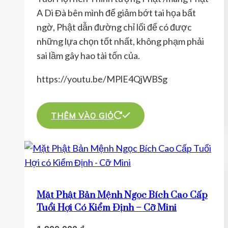
thể
A Di Đà bên mình để giảm bớt tai họa bất
được
ngờ, Phật dẫn đường chỉ lối để có được
chọn
những lựa chọn tốt nhất, không phạm phải
trên
sai lầm gây hao tài tốn của.
trang
sản
https://youtu.be/MPlE4QjWBSg
phẩm
THÊM VÀO GIỎ
Mặt Phật Bản Mệnh Ngọc Bích Cao Cấp
Tuổi Hợi Có Kiểm Định – Cỡ Mini