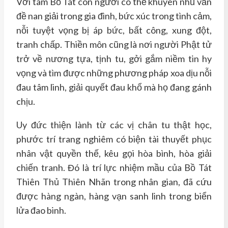
Với tâm Bồ Tát con người có thể khuyên nhủ vấn
đề nan giải trong gia đình, bức xúc trong tình cảm,
nỗi tuyệt vọng bị áp bức, bất công, xung đột,
tranh chấp. Thiền môn cũng là nơi người Phật tử
trở về nương tựa, tịnh tu, gởi gắm niềm tin hy
vọng và tìm được những phương pháp xoa dịu nỗi
đau tâm linh, giải quyết đau khổ mà họ đang gánh
chịu.
Uy đức thiện lành từ các vị chân tu thật học,
phước trí trang nghiêm có biện tài thuyết phục
nhân vật quyền thế, kêu gọi hòa bình, hòa giải
chiến tranh. Đó là trí lực nhiệm mầu của Bồ Tát
Thiên Thủ Thiên Nhãn trong nhân gian, đã cứu
được hàng ngàn, hàng vạn sanh linh trong biển
lửa đao binh.