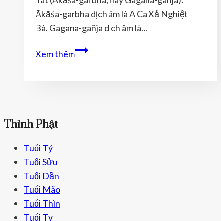
MẮN
Ākāśa-garbha dịch âm là A Ca Xả Nghiệt
Bà. Gagana-gañja dịch âm là…
Ý
Xem thêm
NGHĨA
CỦA
PHẬT
HƯ
KHÔNG
Thỉnh Phật
TẠNG
BỒ
Tuổi Tý
TÁT-
Tuổi Sửu
PHẬT
Tuổi Dần
HỘ
Tuổi Mão
MỆNH
Tuổi Thìn
TUỔI
Tuổi Tỵ