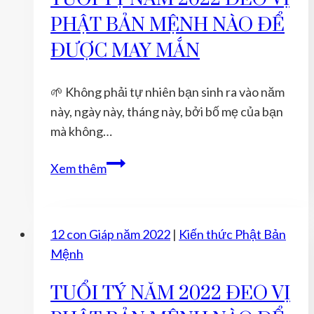
Sự
PHẬT BẢN MỆNH NÀO ĐỂ
Nghiệp
ĐƯỢC MAY MẮN
🌱 Không phải tự nhiên bạn sinh ra vào năm
này, ngày này, tháng này, bởi bố mẹ của bạn
mà không…
TUỔI
Xem thêm
TỴ
NĂM
2022
12 con Giáp năm 2022
|
Kiến thức Phật Bản
ĐEO
Mệnh
VỊ
PHẬT
TUỔI TÝ NĂM 2022 ĐEO VỊ
BẢN