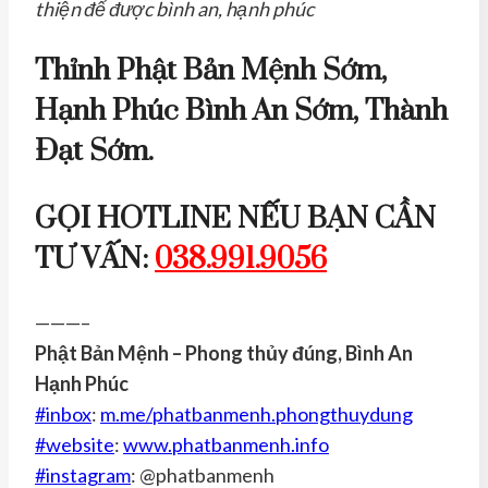
thiện để được bình an, hạnh phúc
Thỉnh Phật Bản Mệnh Sớm,
Hạnh Phúc Bình An Sớm, Thành
Đạt Sớm.
GỌI HOTLINE NẾU BẠN CẦN
TƯ VẤN:
038.991.9056
———–
Phật Bản Mệnh – Phong thủy đúng, Bình An
Hạnh Phúc
#
inbox
:
m.me/phatbanmenh.phongthuydung
#
website
:
www.phatbanmenh.info
#
instagram
: @phatbanmenh