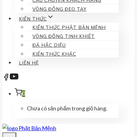
CÂU CHUYỆN KHÁCH HÀNG
VÒNG ĐỒNG ĐEO TAY
KIẾN THỨC
KIẾN THỨC PHẬT BẢN MỆNH
VÒNG ĐỒNG TINH KHIẾT
ĐÁ HẮC DIỆU
KIẾN THỨC KHÁC
LIÊN HỆ
0
Chưa có sản phẩm trong giỏ hàng.