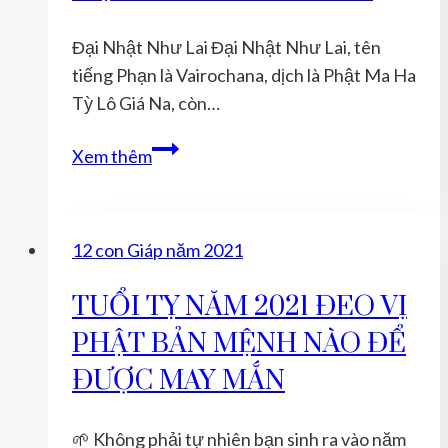
NÀO
ĐỂ
Đại Nhật Như Lai Đại Nhật Như Lai, tên
ĐƯỢC
tiếng Phạn là Vairochana, dịch là Phật Ma Ha
MAY
Tỳ Lô Giá Na, còn…
MẮN
Ý
Xem thêm
NGHĨA
PHẬT
ĐẠI
12 con Giáp năm 2021
NHẬT
NHƯ
TUỔI TỴ NĂM 2021 ĐEO VỊ
LAI
PHẬT BẢN MỆNH NÀO ĐỂ
–
PHẬT
ĐƯỢC MAY MẮN
HỘ
MỆNH
🌱 Không phải tự nhiên bạn sinh ra vào năm