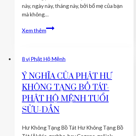
TUỔI
này, ngày này, tháng này, bởi bố mẹ của bạn
MÙI-
mà không…
THÂN
TUỔI
Xem thêm
TỴ
NĂM
2021
8 vị Phật Hộ Mệnh
ĐEO
VỊ
Ý NGHĨA CỦA PHẬT HƯ
PHẬT
KHÔNG TẠNG BỒ TÁT-
BẢN
MỆNH
PHẬT HỘ MỆNH TUỔI
NÀO
SỬU-DẦN
ĐỂ
ĐƯỢC
Hư Không Tạng Bồ Tát Hư Không Tạng Bồ
MAY
Tát (Ākāśa-garbha, hay Gagana-gañja):