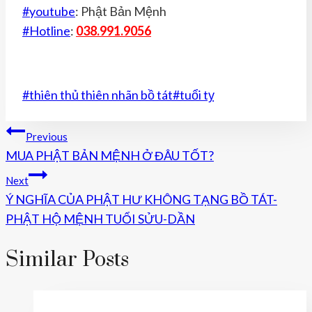
#
youtube
: Phật Bản Mệnh
#
Hotline
:
038.991.9056
Post
#
thiên thủ thiên nhãn bồ tát
#
tuổi tỵ
Tags:
Điều
Previous
MUA PHẬT BẢN MỆNH Ở ĐÂU TỐT?
Hướng
Next
Bài
Ý NGHĨA CỦA PHẬT HƯ KHÔNG TẠNG BỒ TÁT-
Viết
PHẬT HỘ MỆNH TUỔI SỬU-DẦN
Similar Posts