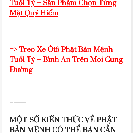
Tuổi Tý – Sản Phẩm Chọn Từng
Mặt Quý Hiếm
=>
Treo Xe Ôtô Phật Bản Mệnh
Tuổi Tý – Bình An Trên Mọi Cung
Đường
————
MỘT SỐ KIẾN THỨC VỀ PHẬT
BẢN MỆNH CÓ THỂ BẠN CẦN