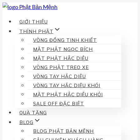
Skip
to
GIỚI THIỆU
content
THỈNH PHẬT
VÒNG ĐỒNG TINH KHIẾT
MẶT PHẬT NGỌC BÍCH
MẶT PHẬT HẮC DIỆU
VÒNG PHẬT TREO XE
VÒNG TAY HẮC DIỆU
VÒNG TAY HẮC DIỆU KHÓI
MẶT PHẬT HẮC DIỆU KHÓI
SALE OFF ĐẶC BIỆT
QUÀ TẶNG
BLOG
BLOG PHẬT BẢN MỆNH