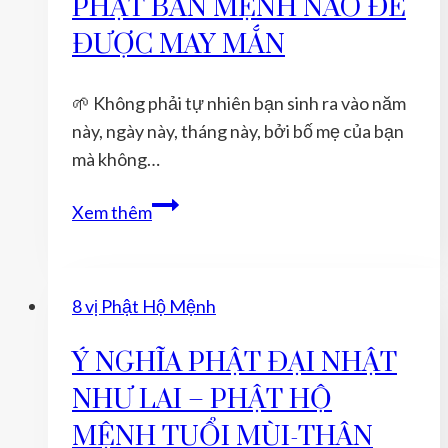
PHẬT BẢN MỆNH NÀO ĐỂ
MỆNH
NÀO
ĐƯỢC MAY MẮN
ĐỂ
ĐƯỢC
🌱 Không phải tự nhiên bạn sinh ra vào năm
MAY
này, ngày này, tháng này, bởi bố mẹ của bạn
MẮN
mà không…
TUỔI
Xem thêm
TÝ
NĂM
2022
8 vị Phật Hộ Mệnh
ĐEO
VỊ
Ý NGHĨA PHẬT ĐẠI NHẬT
PHẬT
NHƯ LAI – PHẬT HỘ
BẢN
MỆNH
MỆNH TUỔI MÙI-THÂN