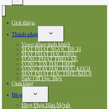
Giới thiệu
TOGGLE
Thỉnh phật
CHILD
MENU
Vòng đồng tinh khiết
MẶT PHẬT NGỌC BÍCH
MẶT PHẬT HẮC DIỆU
VÒNG PHẬT TREO XE
VÒNG TAY HẮC DIỆU
VÒNG TAY HẮC DIỆU KHÓI
MẶT PHẬT HẮC DIỆU KHÓI
Sale Off Đặc Biệt
Quà tặng
TOGGLE
Blog
CHILD
MENU
Blog Phật Bản Mệnh