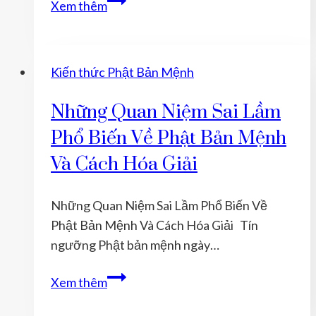
Cho
Xem thêm
Để
nhau
Gia
thêm
Tăng
một
Kiến thức Phật Bản Mệnh
Sức
cơ
Khỏe
hội
Những Quan Niệm Sai Lầm
Và
Sự
Phổ Biến Về Phật Bản Mệnh
Thịnh
Và Cách Hóa Giải
Vượng?
Những Quan Niệm Sai Lầm Phổ Biến Về
Phật Bản Mệnh Và Cách Hóa Giải Tín
ngưỡng Phật bản mệnh ngày…
Những
Xem thêm
Quan