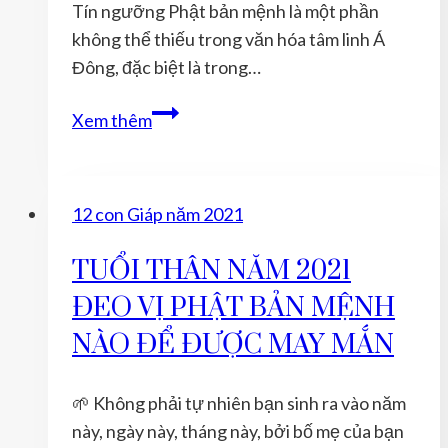
Tín ngưỡng Phật bản mệnh là một phần
không thể thiếu trong văn hóa tâm linh Á
Đông, đặc biệt là trong…
Nguồn
Xem thêm
Gốc
Và
Lịch
12 con Giáp năm 2021
Sử
Hình
TUỔI THÂN NĂM 2021
Thành
ĐEO VỊ PHẬT BẢN MỆNH
Tín
Ngưỡng
NÀO ĐỂ ĐƯỢC MAY MẮN
Phật
Bản
🌱 Không phải tự nhiên bạn sinh ra vào năm
Mệnh
này, ngày này, tháng này, bởi bố mẹ của bạn