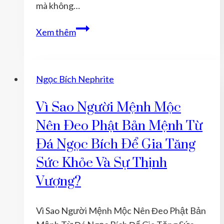
mà không…
TUỔI
Xem thêm
MÙI
NĂM
2021
Ngọc Bích Nephrite
ĐEO
VỊ
Vì Sao Người Mệnh Mộc
PHẬT
Nên Đeo Phật Bản Mệnh Từ
BẢN
MỆNH
Đá Ngọc Bích Để Gia Tăng
NÀO
Sức Khỏe Và Sự Thịnh
ĐỂ
Vượng?
ĐƯỢC
MAY
MẮN
Vì Sao Người Mệnh Mộc Nên Đeo Phật Bản