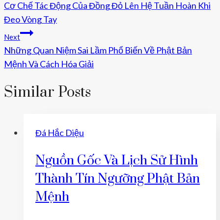
Cơ Chế Tác Động Của Đồng Đỏ Lên Hệ Tuần Hoàn Khi
Hướng
Đeo Vòng Tay
Bài
Next
Viết
Những Quan Niệm Sai Lầm Phổ Biến Về Phật Bản
Mệnh Và Cách Hóa Giải
Similar Posts
Đá Hắc Diệu
Nguồn Gốc Và Lịch Sử Hình
Thành Tín Ngưỡng Phật Bản
Mệnh