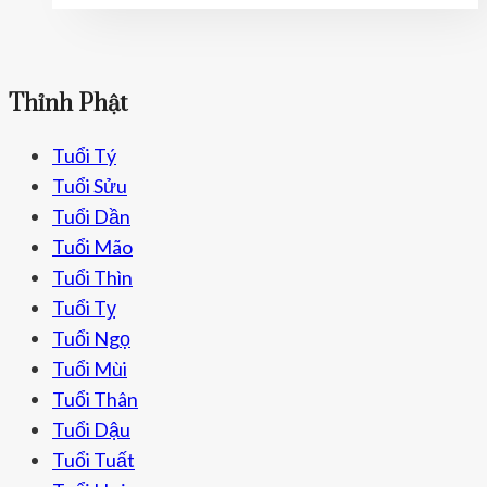
Niệm
Sai
Lầm
Phổ
Thỉnh Phật
Biến
Về
Tuổi Tý
Phật
Tuổi Sửu
Bản
Tuổi Dần
Mệnh
Tuổi Mão
Và
Tuổi Thìn
Cách
Tuổi Tỵ
Hóa
Tuổi Ngọ
Giải
Tuổi Mùi
Tuổi Thân
Tuổi Dậu
Tuổi Tuất