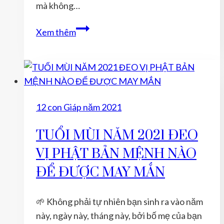
mà không…
TUỔI
Xem thêm
THÂN
NĂM
2021
ĐEO
VỊ
12 con Giáp năm 2021
PHẬT
BẢN
TUỔI MÙI NĂM 2021 ĐEO
MỆNH
VỊ PHẬT BẢN MỆNH NÀO
NÀO
ĐỂ
ĐỂ ĐƯỢC MAY MẮN
ĐƯỢC
MAY
🌱 Không phải tự nhiên bạn sinh ra vào năm
MẮN
này, ngày này, tháng này, bởi bố mẹ của bạn