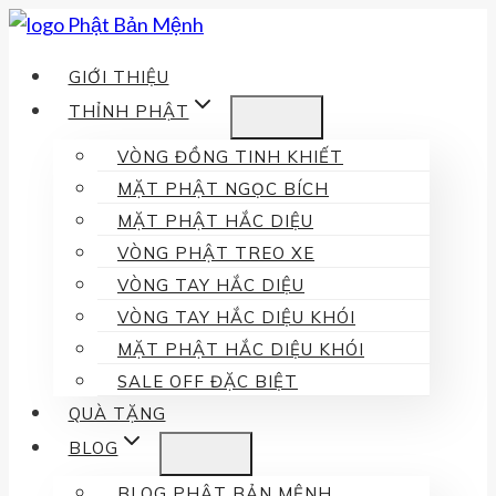
Skip
to
GIỚI THIỆU
content
THỈNH PHẬT
VÒNG ĐỒNG TINH KHIẾT
MẶT PHẬT NGỌC BÍCH
MẶT PHẬT HẮC DIỆU
VÒNG PHẬT TREO XE
VÒNG TAY HẮC DIỆU
VÒNG TAY HẮC DIỆU KHÓI
MẶT PHẬT HẮC DIỆU KHÓI
SALE OFF ĐẶC BIỆT
QUÀ TẶNG
BLOG
BLOG PHẬT BẢN MỆNH