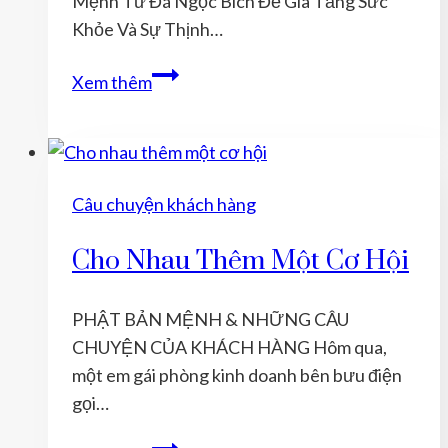
Mệnh Từ Đá Ngọc Bích Để Gia Tăng Sức
Khỏe Và Sự Thịnh…
Vì
Xem thêm
Sao
Người
Mệnh
Mộc
Câu chuyện khách hàng
Nên
Đeo
Cho Nhau Thêm Một Cơ Hội
Phật
Bản
PHẬT BẢN MỆNH & NHỮNG CÂU
Mệnh
CHUYỆN CỦA KHÁCH HÀNG Hôm qua,
Từ
một em gái phòng kinh doanh bên bưu điện
Đá
gọi…
Ngọc
Bích